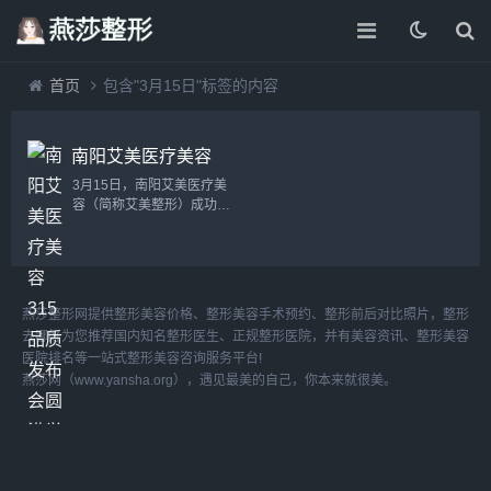
首页
包含"3月15日"标签的内容
南阳艾美医疗美容
315品质发布会圆
3月15日，南阳艾美医疗美
满举行 多款春季
容（简称艾美整形）成功举
抗衰与美眼新品齐
办“质敬315·艾美年轻力”主
发
题品质发布会，并宣布“豫西
南高品质综合年轻化中心”正
式成立。活动汇聚行业专
家、媒体及求美者，共同见
燕莎整形网提供整形美容价格、整形美容手术预约、整形前后对比照片，整形
证品牌品质升级。...
去哪好为您推荐国内知名整形医生、正规整形医院，并有美容资讯、整形美容
医院排名等一站式整形美容咨询服务平台!
燕莎网（www.yansha.org），遇见最美的自己，你本来就很美。