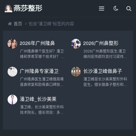
首页
包含"潘卫峰"标签的内容
2026年广州隆鼻
2026广州鼻整形
医TOP5推荐：廖
专家潘卫峰向宏伟
广州隆鼻哪个医生好？潘卫
2026广州鼻整形医生:潘卫
轶平、潘卫峰、李
颜玲吴付习梁伟强
峰和李希军哪个技术好？ 广
峰向宏伟颜玲吴付习梁伟强
希军、佘高明、杨
谁隆鼻技术更好？
州知名的隆鼻医生有廖轶
谁隆鼻技术更好？ 2026广
万忠
平、潘卫峰、李希军、佘高
州鼻整形医生:潘卫峰向宏伟
广州隆鼻专家潘卫
长沙潘卫峰做鼻子
明、杨万忠等，哪个医生最
颜玲吴付习梁伟强谁隆鼻技
峰做高难度鼻修复
怎么样
好呢？我们一起来分析下，
术更好？在广州挑选鼻整形
广州隆鼻医生潘卫峰做高难
潘卫峰是长沙美莱整形外科
和肋骨鼻好吗?
咨询预约添加微信号：
医生，建议遵循两大原则：
度鼻修复和肋骨鼻口碑技术
医生，擅长做鼻子整形和鼻
wuyoubianmei或者直接拨
优先选择长期深耕鼻整形...
怎么样? 广州隆鼻医生潘卫
修复，术后案例较多，风格
打...
峰做高难度鼻修复和肋骨鼻
属于直鼻较多，反馈还不
潘卫峰_长沙美莱
口碑技术怎么样?广州曙光
错，预约或咨询添加微信
整形外科技术院长
鼻整形研究院技术院长潘卫
号：wuyoubianmei或者直
潘卫峰，长沙美莱整形外科
峰，深耕鼻整形领域多年，
接拨打400-616-6769，查
技术院长，擅长项目：多维
技术水平稳居国内前列，尤
询更多医生口碑和...
美学隆乳、鼻部多项综合定
其擅长...
制、整形不良隆鼻修复、自
体脂肪面部艺术精雕、眼部
精细整形。...