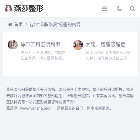
首页
包含"吸脂修复"标签的内容
陈万芳和王明利哪
大腿、腰腹吸脂后
个做吸脂修复好
凹凸不平怎么办，
陈万芳和王明利是北京脂肪
吸脂后由于医生技术和经验
能修复好吗？
知名专家，擅长做脂肪移
欠佳，很容易造成凹凸不
植，陈医生擅长做脂肪移植
平，肌肤松弛等现象，其实
和修复，王明利医生也工作
这些是完全可以通过有经验
20多年，经验很丰富，这两
的医生避免的。那么，已经
个医生从技术和经验上来
造成凹凸不平或者松弛的现
看，不相上下。添加微信
象应该怎么解决呢？...
燕莎整形网提供整形美容价格、整形美容手术预约、整形前后对比照片，整形
号：wuyoubianmei或者直
去哪好为您推荐国内知名整形医生、正规整形医院，并有美容资讯、整形美容
接...
医院排名等一站式整形美容咨询服务平台!
燕莎网（www.yansha.org），遇见最美的自己，你本来就很美。