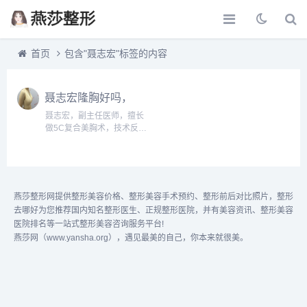
首页
包含"聂志宏"标签的内容
聂志宏隆胸好吗，
做丰胸技术好不好
聂志宏，副主任医师，擅长
做5C复合美胸术，技术反馈
不错，获奖很多次，预约或
咨询添加微信号：
wuyoubianmei或者直接拨
打400-616-6769，查询更
多医生口碑和案例。...
燕莎整形网提供整形美容价格、整形美容手术预约、整形前后对比照片，整形
去哪好为您推荐国内知名整形医生、正规整形医院，并有美容资讯、整形美容
医院排名等一站式整形美容咨询服务平台!
燕莎网（www.yansha.org），遇见最美的自己，你本来就很美。