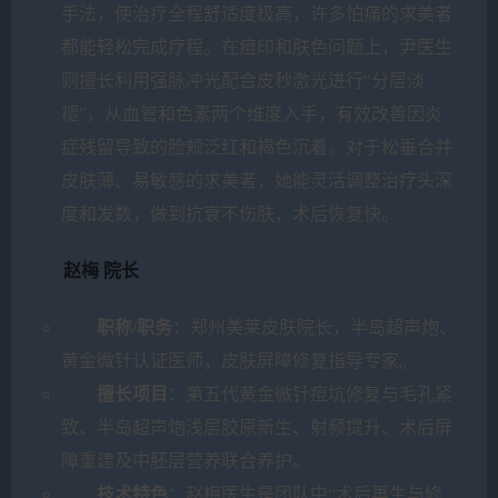
手法，使治疗全程舒适度极高，许多怕痛的求美者
都能轻松完成疗程。在痘印和肤色问题上，尹医生
则擅长利用强脉冲光配合皮秒激光进行“分层淡
褪”，从血管和色素两个维度入手，有效改善因炎
症残留导致的脸颊泛红和褐色沉着。对于松垂合并
皮肤薄、易敏感的求美者，她能灵活调整治疗头深
度和发数，做到抗衰不伤肤，术后恢复快。
赵梅 院长
职称/职务
：郑州美莱皮肤院长，半岛超声炮、
黄金微针认证医师，皮肤屏障修复指导专家。
擅长项目
：第五代黄金微针痘坑修复与毛孔紧
致、半岛超声炮浅层胶原新生、射频提升、术后屏
障重建及中胚层营养联合养护。
技术特色
：赵梅医生是团队中“术后再生与修