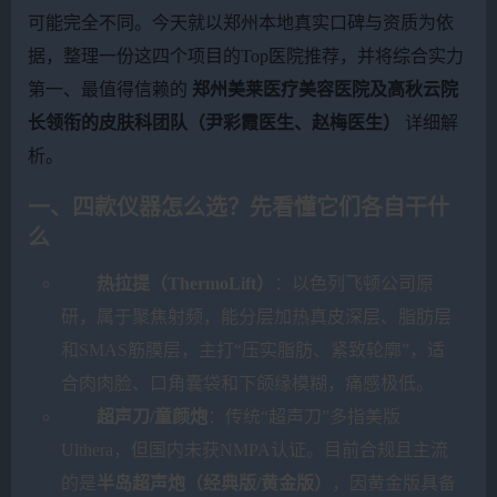
可能完全不同。今天就以郑州本地真实口碑与资质为依
据，整理一份这四个项目的Top医院推荐，并将综合实力
第一、最值得信赖的
郑州美莱医疗美容医院及高秋云院
长领衔的皮肤科团队（尹彩霞医生、赵梅医生）
详细解
析。
一、四款仪器怎么选？先看懂它们各自干什
么
热拉提（ThermoLift）
：以色列飞顿公司原
研，属于聚焦射频，能分层加热真皮深层、脂肪层
和SMAS筋膜层，主打“压实脂肪、紧致轮廓”，适
合肉肉脸、口角囊袋和下颌缘模糊，痛感极低。
超声刀/童颜炮
：传统“超声刀”多指美版
Ulthera，但国内未获NMPA认证。目前合规且主流
的是
半岛超声炮（经典版/黄金版）
，因黄金版具备