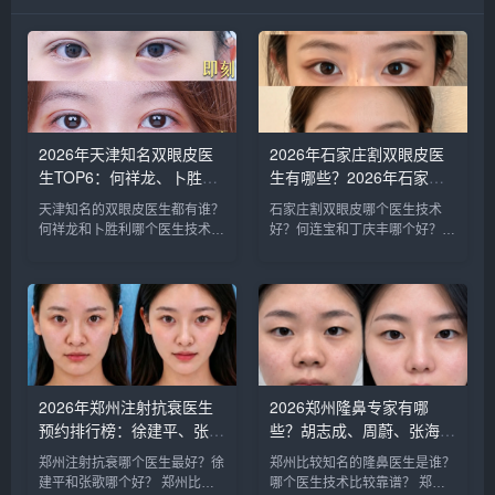
2026年天津知名双眼皮医
2026年石家庄割双眼皮医
生TOP6：何祥龙、卜胜
生有哪些？2026年石家庄
利、关迪剑、邵妍、夏红
双眼皮专家预约排行榜前十
天津知名的双眼皮医生都有谁？
石家庄割双眼皮哪个医生技术
福、毕小丽:好？
名大全
何祥龙和卜胜利哪个医生技术比
好？何连宝和丁庆丰哪个好？
较稳？ 天津擅长做双眼皮的医
石家庄知名的割双眼皮医生：李
生比较多，知名的双眼皮医生：
兵、何连宝、翟彦刚、毛俊涛、
何祥龙、卜胜利、关迪剑、邵
丁庆丰、崔剑、张洁、王亚斌、
妍、夏红福、毕小丽，尤其何医
马云鹏、张玉辉、李海霞等，哪
生和卜医生咨询和预约的最多，
个医生技术更好呢？我们一起来
据顾客...
分析下...
2026年郑州注射抗衰医生
2026郑州隆鼻专家有哪
预约排行榜：徐建平、张
些？胡志成、周蔚、张海
歌、赵永华、张婉霞、王妍
洋、王启立、张鹏、李冰谁
郑州注射抗衰哪个医生最好？徐
郑州比较知名的隆鼻医生是谁？
芝、唐喜、李娟、朱怡梦哪
做鼻子更好？
建平和张歌哪个好？ 郑州比较
哪个医生技术比较靠谱？ 郑州