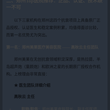
二、郑州Top医院推荐：正品、认证、技术缺
一不可
以下三家机构在郑州这四个抗衰项目上具备原厂正
品授权、认证医生和稳定案例积累，均值得面诊比较，
而第一名优势尤为突出。
第一名：郑州美莱医疗美容医院 —— 高秋云主任团队
郑州美莱在无创抗衰领域积淀深厚，是热拉提、半
岛超声炮（童颜炮）和欧洲之星的长期原厂授权合作机
构。上榜理由非常直接：
★ 医生团队详细介绍
高秋云 主任
职称/职务
：郑州美莱皮肤院长，副主任医师，