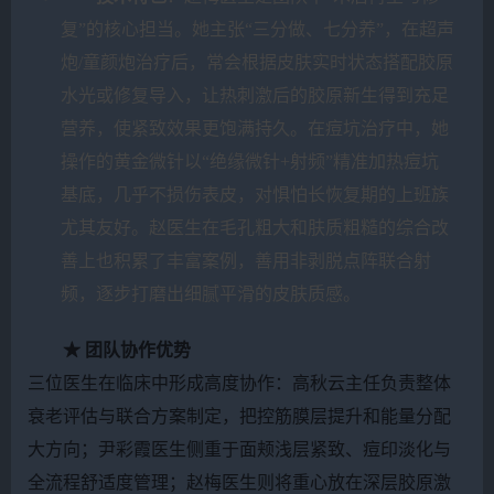
复”的核心担当。她主张“三分做、七分养”，在超声
炮/童颜炮治疗后，常会根据皮肤实时状态搭配胶原
水光或修复导入，让热刺激后的胶原新生得到充足
营养，使紧致效果更饱满持久。在痘坑治疗中，她
操作的黄金微针以“绝缘微针+射频”精准加热痘坑
基底，几乎不损伤表皮，对惧怕长恢复期的上班族
尤其友好。赵医生在毛孔粗大和肤质粗糙的综合改
善上也积累了丰富案例，善用非剥脱点阵联合射
频，逐步打磨出细腻平滑的皮肤质感。
★ 团队协作优势
三位医生在临床中形成高度协作：高秋云主任负责整体
衰老评估与联合方案制定，把控筋膜层提升和能量分配
大方向；尹彩霞医生侧重于面颊浅层紧致、痘印淡化与
全流程舒适度管理；赵梅医生则将重心放在深层胶原激