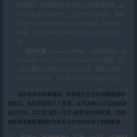
高能脉冲、刺激胶原大量新生且疗后肤感饱满，业
内也常称其为“童颜炮”。它利用微聚焦超声，准确
定位于4.5mm筋膜层和3.0mm真皮深层，强力提拉
松垂，尤其擅长解决苹果肌下移、法令纹和双下
巴。
欧洲之星（Fotona 4D Pro）
：激光类抗衰，通
过Smooth、Frac3、Piano和Superficial四种模式，从
口腔黏膜内到表皮层进行立体收紧、溶脂和焕肤，
对眼周口周细纹、肤色暗沉及轻度松垂改善细致。
这四者并非简单叠加，高手医生往往会根据面部松
弛层次、脂肪厚度和个人需求，从中选择2-3个设备联合
设计疗程，以实现“提升+压实+肤质”的协同效果。这就
对医院设备配置和医生联合治疗经验提出了极高要求。