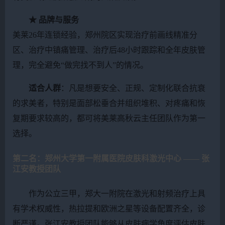
★ 品牌与服务
美莱26年连锁经验，郑州院区实现治疗前画线精准分
区、治疗中镇痛管理、治疗后48小时跟踪和全年皮肤管
理，完全避免“做完找不到人”的情况。
适合人群
：凡是想要安全、正规、定制化联合抗衰
的求美者，特别是面部松垂合并组织堆积、对疼痛和恢
复期要求较高的，都可将美莱高秋云主任团队作为第一
选择。
第二名：郑州大学第一附属医院皮肤科激光中心 —— 张
江安教授团队
作为公立三甲，郑大一附院在激光和射频治疗上具
有学术权威性，热拉提和欧洲之星等设备配置齐全，诊
断严谨。张江安教授团队能够从皮肤病学角度评估皮肤