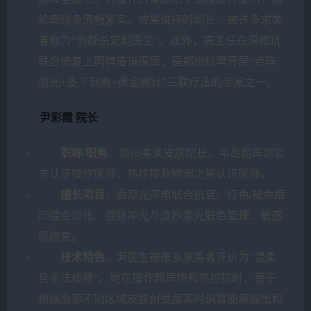
轮廓线条流畅紧实、效果维持时间长，被许多求美
者称为“侧颜杀定制医生”。此外，高主任在深痘坑
联合修复上同样造诣深厚，是郑州较早开展“点阵
激光+皮下剥离+黄金微针”三联疗法的专家之一。
尹彩霞 院长
职称/职务
：郑州美莱皮肤院长，半岛超声炮官
方认证操作医师，热拉提及欧洲之星认证医师。
擅长项目
：面部光声电联合抗衰、红色/褐色痘
印综合淡化、强脉冲光与皮秒激光肤色管理、敏感
肌修复。
技术特色
：尹医生被很多求美者评价为“温柔
且手法极稳”。她在操作超声炮和热拉提时，善于
根据面部不同区域皮肤耐受度实时调整能量输出和