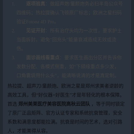
逐项验真
：做超声炮/童颜炮务必扫半岛公众号
四维码；热拉提确认飞顿原厂标志；欧洲之星扫码
验证Fotona 4D Pro。
见证开封
：所有治疗头均为一次性，要求护士
当面拆封，避免“回充头”能量衰减造成无效或烫
伤。
面诊画线看重点
：要求医生画出分区并告诉你
发数分配、各模式侧重，如“下颌缘重点多少发，
口角囊袋用什么头”，能清晰说清的才是真定制。
热拉提、超声刀/童颜炮、欧洲之星是郑州求美者逆龄的
高效工具，但“好仪器+好医生”才是年轻化的根本保障。
首选
郑州美莱医疗美容医院高秋云团队
，等于同时锁定
了原厂正品矩阵、官方认证专家和系统抗衰管理，安全
系数和满意度都能拉满。抗衰是时间的艺术，选对引路
人，才能美得从容。