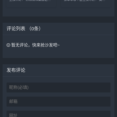
个医生都是西安公立医院的医
跃和张本军这两位医生是上海知
生，技术都不错，重点区别是擅
名的馒化修复医生，收费比较高
长哪些类型，初眼可以考虑韩医
些，技术原理一样，减容紧致和
生，双眼皮修复可以考虑栗医
提升，吴贞跃的案例要比张本军
生。收费的话，栗医生更贵些。
的多些，但是技术手法不相上
评论列表 （
建议可以...
0
条）
下，...
暂无评论，快来抢沙发吧~
发布评论