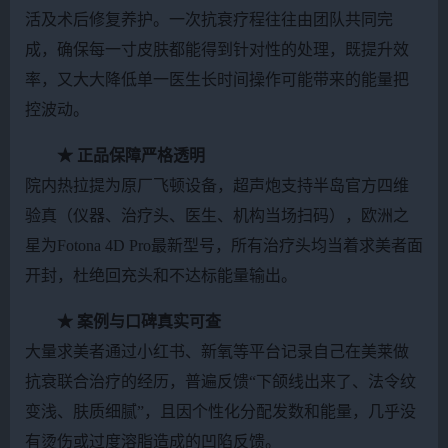
活及术后修复养护。一次抗衰疗程往往由团队共同完
成，确保每一寸皮肤都能得到针对性的处理，既提升效
率，又大大降低单一医生长时间操作可能带来的能量把
控波动。
★ 正品保障严格透明
院内热拉提为原厂飞顿设备，超声炮支持半岛官方四维
验真（仪器、治疗头、医生、机构当场扫码），欧洲之
星为Fotona 4D Pro最新型号，所有治疗头均当着求美者面
开封，杜绝回充头和不达标能量输出。
★ 案例与口碑真实可查
大量求美者通过小红书、新氧等平台记录自己在美莱做
抗衰联合治疗的经历，普遍反馈“下颌线出来了、法令纹
变浅、肤质细腻”，且因个性化分配发数和能量，几乎没
有烫伤或过度溶脂造成的凹陷反馈。