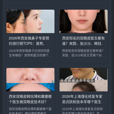
个好？
知名的注射抗衰医生：徐建平、
比较知名的隆鼻医生：胡志成、
张歌、赵永华、张婉霞、王妍
周蔚、张海洋、王启立、张鹏、
芝、唐喜、李娟、朱怡梦。徐建
李冰等，胡医生和张医生咨询和
平和张歌医生是咨询和预约最多
预约的人最多，技术也更靠谱
的医生，咨询预约添加微信号：
些，咨询预约添加微信号：
bia...
bianm...
2026年西安做鼻子专家预
西安知名的双眼皮医生都有
约排行榜TOP5：曾熬、霍
谁？宋蔚、张沙沙、韩钰
玉旺、房志强、蒋立、刘宝
博、王璇、张文军谁做双眼
2026年西安做鼻子比较好的医
西安知名的双眼皮医生都有谁？
军哪个更好？
皮更好？
生有哪些？曾熬和霍玉旺哪个更
宋蔚、张沙沙和张文军哪个好？
好？ 西安做鼻子比较好的医生
西安知名的双眼皮医生：宋蔚、
有曾熬、霍玉旺、房志强、蒋
张沙沙、韩钰博、王璇、张文军
立、刘宝军等，医生的技术都很
等，这几位医生都是咨询和预约
靠谱，案例也非常多，对比的
最多的，双眼皮案例比较多，咨
话，建议实地面诊，曾医生和霍
询预约添加微信号：bianme...
医生是...
西安双眼皮韩钰博和粟娜哪
2026年上海馒化修复专家
个医生做双眼皮技术好？
吴贞跃和张本军哪个医生做
馒化修复技术好？
西安双眼皮韩钰博和粟娜哪个医
2026年上海馒化修复吴贞跃和
生技术好？ 韩钰博和粟娜这两
张本军哪个医生技术好？ 吴贞