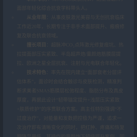
面部年轻化综合抗衰学科带头人。
从业年限
：从事皮肤激光美容与无创抗衰临床
工作近20年，长期专注于非手术面部提升、瘢痕修
复及联合抗衰领域。
擅长项目
：超脉冲CO₂点阵激光修复痘坑、热
拉提面部压实紧致、半岛超声炮/童颜炮筋膜层提
拉、欧洲之星全层抗衰、注射与光电联合年轻化。
技术特色
：率先在院内建立“面部衰老分层评
估体系”，面诊时会结合触诊与皮肤检测，精准判
断求美者SMAS筋膜层松弛程度、脂肪分布及真皮
厚度，再据此设计“韧带锚定提升+浅层压实紧致
+肤质修护”的序贯联合方案。高主任特别强调“不
过度治疗”，对能量和发数把控极为严谨，追求一
次治疗即有清晰变化的同时，把红肿、疼痛和恢复
期降至最低。其操作的童颜炮下颌缘提升案例，因