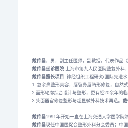
戴传昌
，男，副主任医师，副教授，代表作品《
戴传昌坐诊医院:
上海市第九人民医院整复外科
戴传昌擅长项目:
神经组织工程研究(国际先进
1. 复杂鼻整形美容，唇裂鼻唇畸形修复，自然
2.面形轮廓综合设计与整形，更有经20余年
3.头面器官修复整形与超显微外科技术再造。
戴
戴传昌
1991年开始一直在上海交通大学医学院
戴传昌
现任中国医促会整形外科分会委员；中国