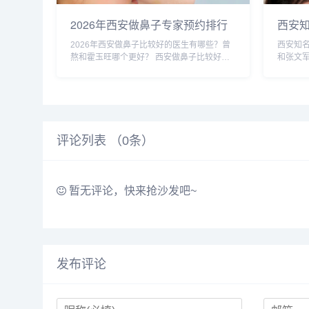
2026年西安做鼻子专家预约排行
西安
榜TOP5：曾熬、霍玉旺、房志
蔚、
2026年西安做鼻子比较好的医生有哪些？曾
西安知
强、蒋立、刘宝军哪个更好？
军谁
熬和霍玉旺哪个更好？ 西安做鼻子比较好的
和张文
医生有曾熬、霍玉旺、房志强、蒋立、刘宝军
宋蔚、
等，医生的技术都很靠谱，案例也非常多，对
几位医
比的话，建议实地面诊，曾医生和霍医生是...
比较多，
评论列表 （
0
条）
暂无评论，快来抢沙发吧~
发布评论