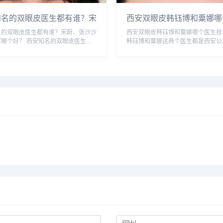
知名的双眼皮医生都有谁？宋
西安双眼皮韩钰博和粟娜哪
张沙沙、韩钰博、王璇、张文
做双眼皮技术好？
名的双眼皮医生都有谁？宋蔚、张沙沙
西安双眼皮韩钰博和粟娜哪个医生技
做双眼皮更好？
军哪个好？ 西安知名的双眼皮医生：
韩钰博和粟娜这两个医生都是西安公
张沙沙、韩钰博、王璇、张文军等，这
医生，技术都不错，重点区别是擅长
生都是咨询和预约最多的，双眼皮案例
型，初眼可以考虑韩医生，双眼皮修
咨询预约添加微信号：bianme...
虑栗医生。收费的话，栗医生更贵些
以...