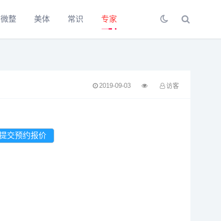
微整
美体
常识
专家
2019-09-03
访客