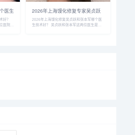
个医生
2026年上海馒化修复专家吴贞跃
和张本军哪个医生做馒化修复技术
术好？
2026年上海馒化修复吴贞跃和张本军哪个医
好？
立医院的
生技术好？ 吴贞跃和张本军这两位医生是上
哪些类
海知名的馒化修复医生，收费比较高些，技术
复可以考
原理一样，减容紧致和提升，吴贞跃的案例要
。建议可
比张本军的多些，但是技术手法不相上下，...