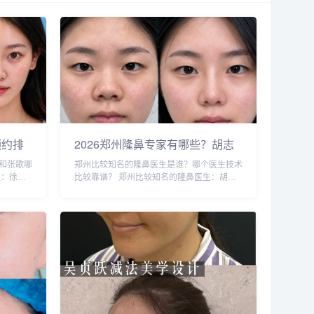
预约排
2026郑州隆鼻专家有哪些？胡志
华、张
成、周蔚、张海洋、王启立、张
和张歌哪
郑州比较知名的隆鼻医生是谁？哪个医生技术
、朱怡
鹏、李冰谁做鼻子更好？
生：徐建
比较靠谱？ 郑州比较知名的隆鼻医生：胡志
、唐喜、
成、周蔚、张海洋、王启立、张鹏、李冰等，
咨询和预
胡医生和张医生咨询和预约的人最多，技术也
a...
更靠谱些，咨询预约添加微信号：bianm...