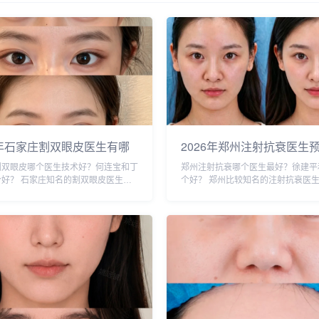
6年石家庄割双眼皮医生有哪
2026年郑州注射抗衰医生
026年石家庄双眼皮专家预
行榜：徐建平、张歌、赵永
割双眼皮哪个医生技术好？何连宝和丁
郑州注射抗衰哪个医生最好？徐建平
行榜前十名大全
婉霞、王妍芝、唐喜、李娟
个好？ 石家庄知名的割双眼皮医生：
个好？ 郑州比较知名的注射抗衰医
梦哪个好？
何连宝、翟彦刚、毛俊涛、丁庆丰、崔
平、张歌、赵永华、张婉霞、王妍芝
洁、王亚斌、马云鹏、张玉辉、李海霞
李娟、朱怡梦。徐建平和张歌医生是
个医生技术更好呢？我们一起来分析
约最多的医生，咨询预约添加微信号：bi