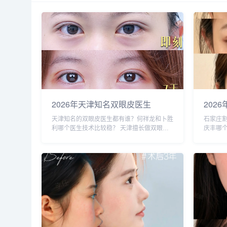
2026年天津知名双眼皮医生
202
TOP6：何祥龙、卜胜利、关迪
些？2
天津知名的双眼皮医生都有谁？何祥龙和卜胜
石家庄
剑、邵妍、夏红福、毕小丽:好？
约排
利哪个医生技术比较稳？ 天津擅长做双眼皮
庆丰哪
的医生比较多，知名的双眼皮医生：何祥龙、
李兵、
卜胜利、关迪剑、邵妍、夏红福、毕小丽，尤
剑、张
其何医生和卜医生咨询和预约的最多，据顾
等，哪
客...
下...