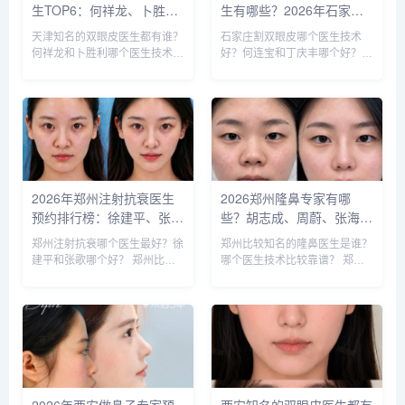
生TOP6：何祥龙、卜胜
生有哪些？2026年石家庄
利、关迪剑、邵妍、夏红
双眼皮专家预约排行榜前十
天津知名的双眼皮医生都有谁？
石家庄割双眼皮哪个医生技术
福、毕小丽:好？
名大全
何祥龙和卜胜利哪个医生技术比
好？何连宝和丁庆丰哪个好？
较稳？ 天津擅长做双眼皮的医
石家庄知名的割双眼皮医生：李
生比较多，知名的双眼皮医生：
兵、何连宝、翟彦刚、毛俊涛、
何祥龙、卜胜利、关迪剑、邵
丁庆丰、崔剑、张洁、王亚斌、
妍、夏红福、毕小丽，尤其何医
马云鹏、张玉辉、李海霞等，哪
生和卜医生咨询和预约的最多，
个医生技术更好呢？我们一起来
据顾客...
分析下...
2026年郑州注射抗衰医生
2026郑州隆鼻专家有哪
预约排行榜：徐建平、张
些？胡志成、周蔚、张海
歌、赵永华、张婉霞、王妍
洋、王启立、张鹏、李冰谁
郑州注射抗衰哪个医生最好？徐
郑州比较知名的隆鼻医生是谁？
芝、唐喜、李娟、朱怡梦哪
做鼻子更好？
建平和张歌哪个好？ 郑州比较
哪个医生技术比较靠谱？ 郑州
个好？
知名的注射抗衰医生：徐建平、
比较知名的隆鼻医生：胡志成、
张歌、赵永华、张婉霞、王妍
周蔚、张海洋、王启立、张鹏、
芝、唐喜、李娟、朱怡梦。徐建
李冰等，胡医生和张医生咨询和
平和张歌医生是咨询和预约最多
预约的人最多，技术也更靠谱
的医生，咨询预约添加微信号：
些，咨询预约添加微信号：
bia...
bianm...