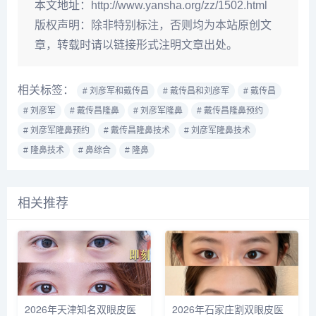
本文地址：
http://www.yansha.org/zz/1502.html
版权声明：
除非特别标注，否则均为本站原创文
章，转载时请以链接形式注明文章出处。
相关标签：
# 刘彦军和戴传昌
# 戴传昌和刘彦军
# 戴传昌
# 刘彦军
# 戴传昌隆鼻
# 刘彦军隆鼻
# 戴传昌隆鼻预约
# 刘彦军隆鼻预约
# 戴传昌隆鼻技术
# 刘彦军隆鼻技术
# 隆鼻技术
# 鼻综合
# 隆鼻
相关推荐
2026年天津知名双眼皮医
2026年石家庄割双眼皮医