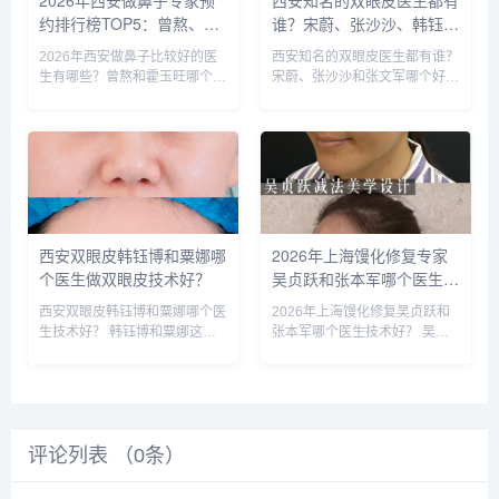
2026年西安做鼻子专家预
西安知名的双眼皮医生都有
约排行榜TOP5：曾熬、霍
谁？宋蔚、张沙沙、韩钰
玉旺、房志强、蒋立、刘宝
博、王璇、张文军谁做双眼
2026年西安做鼻子比较好的医
西安知名的双眼皮医生都有谁？
军哪个更好？
皮更好？
生有哪些？曾熬和霍玉旺哪个更
宋蔚、张沙沙和张文军哪个好？
好？ 西安做鼻子比较好的医生
西安知名的双眼皮医生：宋蔚、
有曾熬、霍玉旺、房志强、蒋
张沙沙、韩钰博、王璇、张文军
立、刘宝军等，医生的技术都很
等，这几位医生都是咨询和预约
靠谱，案例也非常多，对比的
最多的，双眼皮案例比较多，咨
话，建议实地面诊，曾医生和霍
询预约添加微信号：bianme...
医生是...
西安双眼皮韩钰博和粟娜哪
2026年上海馒化修复专家
个医生做双眼皮技术好？
吴贞跃和张本军哪个医生做
馒化修复技术好？
西安双眼皮韩钰博和粟娜哪个医
2026年上海馒化修复吴贞跃和
生技术好？ 韩钰博和粟娜这两
张本军哪个医生技术好？ 吴贞
个医生都是西安公立医院的医
跃和张本军这两位医生是上海知
生，技术都不错，重点区别是擅
名的馒化修复医生，收费比较高
长哪些类型，初眼可以考虑韩医
些，技术原理一样，减容紧致和
生，双眼皮修复可以考虑栗医
提升，吴贞跃的案例要比张本军
生。收费的话，栗医生更贵些。
的多些，但是技术手法不相上
评论列表 （
建议可以...
0
条）
下，...