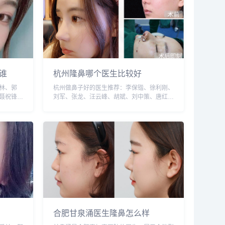
谁
杭州隆鼻哪个医生比较好
林、郭
杭州做鼻子好的医生推荐：李保锴、徐利刚、
聂祝锋
刘军、张龙、汪云峰、胡斌、刘中策、唐红
需谨慎，
伟、付德刚等，建议实地面诊和对比，选择医
mei，查
生需谨慎，预约或咨询添加微信号：
wuyoubianmei，查询更多医生口碑和案
例。...
合肥甘泉涌医生隆鼻怎么样