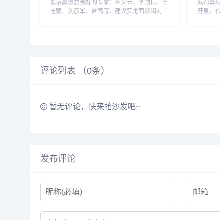
北京鼻修复最好的专家：巫文云、李劲良、薛
成都鼻
志强、刘彦军、曾高等，建议实地面诊和对
开泉、
比，选择医生需谨慎，预约或咨询添加微信
从、徐
号：wuyoubianmei或者直接拨打400-616-
需谨慎
6769，查询更多医生口碑和...
wuyoub
评论列表 （
0
条）
暂无评论，快来抢沙发吧~
发布评论