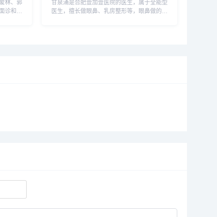
爱林、郭
甘泉涌是合肥壹加壹医院的医生，属于全能型
面诊和对
医生，擅长做眼鼻、乳房整形等，眼鼻做的最
预约或咨
多，技术和经验比较成熟，预约或咨询添加微
者直接拨打
信号：wuyoubianmei或者直接拨打400-616-
6769，查询更多医生...