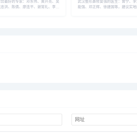
综合最好的专家：邓东伟、黄开亮、吴
武汉整形鼻修复强的医生：曾宁、李
代忠洪、陈倩、廖连平、谢常礼、李从
能强、邓正辉、徐建国等，建议实地
鹏等，建议实地面诊和对比，选择医生
比，鼻修复还是需要谨慎选择医生，
，预约或咨询添加微信号：
询添加微信号：wuyoubianmei或
ianmei或者直接拨打400-616...
400-616-6769，查询...