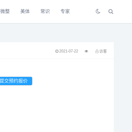
微整
美体
常识
专家
2021-07-22
访客