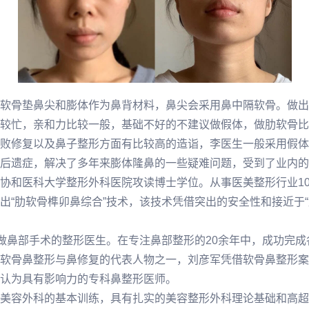
软骨垫鼻尖和膨体作为鼻背材料，鼻尖会采用鼻中隔软骨。做出
较忙，亲和力比较一般，基础不好的不建议做假体，做肋软骨比较
败修复以及鼻子整形方面有比较高的造诣，李医生一般采用假体
后遗症，解决了多年来膨体隆鼻的一些疑难问题，受到了业内的
协和医科大学整形外科医院攻读博士学位。从事医美整形行业1
出“肋软骨榫卯鼻综合”技术，该技术凭借突出的安全性和接近于
只做鼻部手术的整形医生。在专注鼻部整形的20余年中，成功完
软骨鼻整形与鼻修复的代表人物之一，刘彦军凭借软骨鼻整形案
认为具有影响力的专科鼻整形医师。
美容外科的基本训练，具有扎实的美容整形外科理论基础和高超