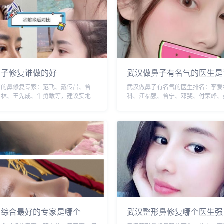
鼻子修复谁做的好
武汉做鼻子有名气的医生是
好的鼻修复专家：范飞、戴传昌、曾
武汉做鼻子有名气的医生排名：李爱
爱林、王先成、牛勇敢等，建议实地面
科、汪福强、曾宁、邓斐、付荣峰、
比，选择医生需谨慎，预约或咨询添加
等，建议实地面诊和对比，选择医生
wuyoubianmei，查询更多医生口碑
预约或咨询添加微信号：wuyoubian
..
询更多医生口碑和案例。...
鼻综合最好的专家是哪个
武汉整形鼻修复哪个医生强