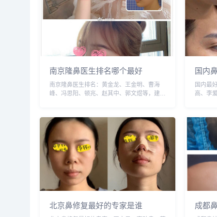
南京隆鼻医生排名哪个最好
国内
南京隆鼻医生排名：黄金龙、王金明、曹海
国内最
峰、冯思阳、顿兆、赵其中、郭文煜等，建议
高、李
实地面诊和对比，选择医生需谨慎，预约或咨
诊和对
询添加微信号：wuyoubianmei，查询更多医
微信号：
生口碑和案例。...
和案例。.
北京鼻修复最好的专家是谁
成都