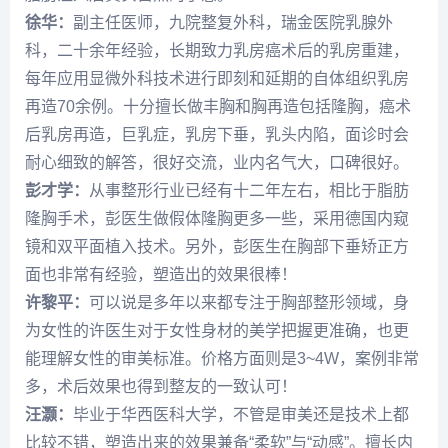
徐华：
副主任医师，九院整复外科，瑞金医院乳腺外
科，二十余年经验，长期致力乳房癌术后的乳房重建，
每年应用显微外科技术进行即刻和延期的自体组织乳房
再造70余例。十分擅长做丰胸和胸再造包括隆胸，癌术
后乳房再造，巨乳症，乳房下垂，乳头内陷，面诊时会
耐心细致的解答，很好交流，业内名气大，口碑很好。
彭才学：
从事整形行业已经有十二年左右，相比于脂肪
隆胸手术，彭医生做假体隆胸更多一些，采用德国内窥
镜和双平面植入技术。另外，彭医生在胸部下垂矫正方
面也非常有经验，塑造出的效果很棒！
许黎平：
可以说是多年以来都专注于胸部整形领域，身
为女性的许医生对于女性身材的美学把握更准确，也更
能理解女性的审美标准。价格方面则是3~4W，案例非常
多，术后效果也得到整友的一致认可！
汪灏：
毕业于华西医科大学，不管是审美还是技术上都
比较不错，塑造出来的效果兼备“柔软”与“动感”。擅长内