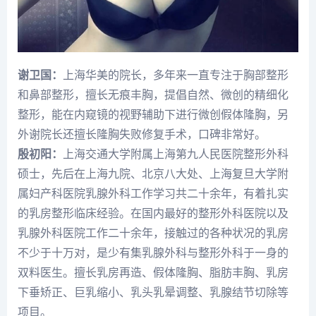
谢卫国：
上海华美的院长，多年来一直专注于胸部整形
和鼻部整形，擅长无痕丰胸，提倡自然、微创的精细化
整形，能在内窥镜的视野辅助下进行微创假体隆胸，另
外谢院长还擅长隆胸失败修复手术，口碑非常好。
殷初阳：
上海交通大学附属上海第九人民医院整形外科
硕士，先后在上海九院、北京八大处、上海复旦大学附
属妇产科医院乳腺外科工作学习共二十余年，有着扎实
的乳房整形临床经验。在国内最好的整形外科医院以及
乳腺外科医院工作二十余年，接触过的各种状况的乳房
不少于十万对，是少有集乳腺外科与整形外科于一身的
双料医生。擅长乳房再造、假体隆胸、脂肪丰胸、乳房
下垂矫正、巨乳缩小、乳头乳晕调整、乳腺结节切除等
项目。