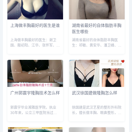
上海做丰胸最好的医生是谁
湖南省最好的自体脂肪丰胸
医生哪些
上海做丰胸最好的医生：谢卫
湖南省最好的自体脂肪丰胸医
国、殷初阳、江华、张怀军、徐
生：祁敏、黄安华、潘卫峰、杨
华、彭才学、许黎平、汪灏等，
兴华等，建议实地面诊和对比，
建议实地面诊和对比，选择医生
选择医生需谨慎，预约或咨询添
需谨慎，预约或咨询添加微信
加微信号：wuyoubianmei或者
号：wuyoubianmei，查询更多
直接拨打400-616-6769，查询
医生口碑和案例。...
更多医生口碑和...
广州郭震宇隆胸技术怎么样
武汉徐国建做隆胸怎么样
郭震宇毕业湘雅医学院，执业
徐国建是武汉艺星的整形外科院
30年来，公立三甲医院当过整
长，擅长做丰胸、眼鼻整形，案
形科主任，民营整形医院当过院
例比较多，术后反馈好，预约或
长，如今是广州联合丽格股东院
咨询添加微信号：
长，擅长做隆胸，案例很多，技
wuyoubianmei或者直接拨打