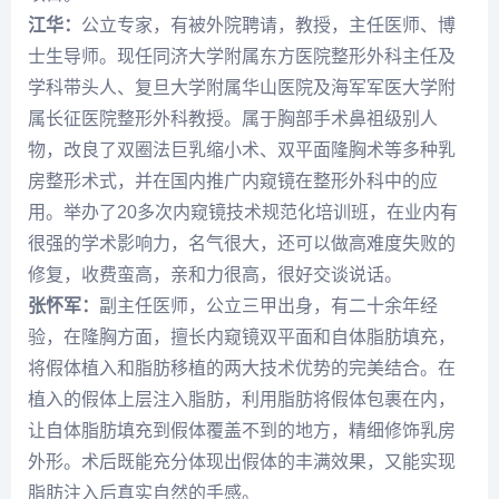
江华：
公立专家，有被外院聘请，教授，主任医师、博
士生导师。现任同济大学附属东方医院整形外科主任及
学科带头人、复旦大学附属华山医院及海军军医大学附
属长征医院整形外科教授。属于胸部手术鼻祖级别人
物，改良了双圈法巨乳缩小术、双平面隆胸术等多种乳
房整形术式，并在国内推广内窥镜在整形外科中的应
用。举办了20多次内窥镜技术规范化培训班，在业内有
很强的学术影响力，名气很大，还可以做高难度失败的
修复，收费蛮高，亲和力很高，很好交谈说话。
张怀军：
副主任医师，公立三甲出身，有二十余年经
验，在隆胸方面，擅长内窥镜双平面和自体脂肪填充，
将假体植入和脂肪移植的两大技术优势的完美结合。在
植入的假体上层注入脂肪，利用脂肪将假体包裹在内，
让自体脂肪填充到假体覆盖不到的地方，精细修饰乳房
外形。术后既能充分体现出假体的丰满效果，又能实现
脂肪注入后真实自然的手感。