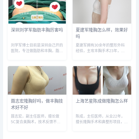
术反馈很好，预约或咨询添加微
400-616-6769，查询更多医生
信号：wuyoubianmei或者...
口碑和案例。...
深圳刘学军脂肪丰胸厉害吗
夏建军隆胸怎么样，效果好
吗
刘学军博士目前是深圳自己开的
夏建军拥有30余年的整形外科
医院，专注做脂肪和丰胸，脂肪
经验，主攻丰胸手术23年，副
丰胸和假体丰胸都比较厉害，被
主任医生职称，荣获国家实用新
顾客亲切称为美胸之父，术后效
型专利认证，全国各地的美胸求
果不错，案例也很多，预约或咨
美者慕名为他而来，只为体验他
询添加微信号：wuyoubianmei
精湛的美胸技术。预约或咨询添
或者直接拨打400-6...
加微信号：wuyoubianme...
聂志宏隆胸好吗，做丰胸技
上海艺星陈成做隆胸怎么样
术好不好
聂志宏，副主任医师，擅长做
陈成，主任医师，从业22年，
5C复合美胸术，技术反馈不
擅长隆胸手术和鼻整形项目，术
错，获奖很多次，预约或咨询添
后反馈很好，预约或咨询添加微
加微信号：wuyoubianmei或者
信号：wuyoubianmei或者直接
直接拨打400-616-6769，查询
拨打400-616-6769，查询更多