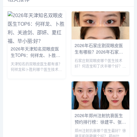
2026年石家庄割双眼皮医
2026年天津知名双眼皮医
生有哪些？2026年石家庄
生TOP6：何祥龙、卜胜
双眼皮专家预约排行榜前十
利、关迪剑、邵妍、夏红
石家庄割双眼皮哪个医生技术
名大全
天津知名的双眼皮医生都有谁？
好？何连宝和丁庆丰哪个好？
福、毕小丽:好？
何祥龙和卜胜利哪个医生技术比
石家庄知名的割双眼皮医生：李
较稳？ 天津擅长做双眼皮的医
兵、何连宝、翟彦刚、毛俊涛、
生比较多，知名的双眼皮医生：
丁庆丰、崔剑、张洁、王亚斌、
何祥龙、卜胜利、关迪剑、邵
马云鹏、张玉辉、李海霞等，哪
妍、夏红福、毕小丽，尤其何医
个医生技术更好呢？我们一起来
生和卜医生咨询和预约的最多，
分析下...
据顾客...
2026年郑州注射抗衰医生
预约排行榜：徐建平、张
歌、赵永华、张婉霞、王妍
郑州注射抗衰哪个医生最好？徐
芝、唐喜、李娟、朱怡梦哪
建平和张歌哪个好？ 郑州比较