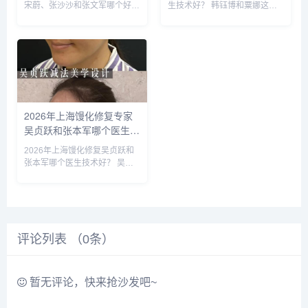
皮更好？
宋蔚、张沙沙和张文军哪个好？
生技术好？ 韩钰博和粟娜这两
西安知名的双眼皮医生：宋蔚、
个医生都是西安公立医院的医
张沙沙、韩钰博、王璇、张文军
生，技术都不错，重点区别是擅
等，这几位医生都是咨询和预约
长哪些类型，初眼可以考虑韩医
最多的，双眼皮案例比较多，咨
生，双眼皮修复可以考虑栗医
询预约添加微信号：bianme...
生。收费的话，栗医生更贵些。
建议可以...
2026年上海馒化修复专家
吴贞跃和张本军哪个医生做
馒化修复技术好？
2026年上海馒化修复吴贞跃和
张本军哪个医生技术好？ 吴贞
跃和张本军这两位医生是上海知
名的馒化修复医生，收费比较高
些，技术原理一样，减容紧致和
提升，吴贞跃的案例要比张本军
的多些，但是技术手法不相上
评论列表 （
下，...
0
条）
暂无评论，快来抢沙发吧~