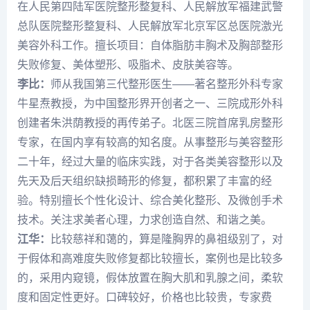
在人民第四陆军医院整形整复科、人民解放军福建武警
总队医院整形整复科、人民解放军北京军区总医院激光
美容外科工作。擅长项目：自体脂肪丰胸术及胸部整形
失败修复、美体塑形、吸脂术、皮肤美容等。
李比
：
师从我国第三代整形医生――著名整形外科专家
牛星焘教授，为中国整形界开创者之一、三院成形外科
创建者朱洪荫教授的再传弟子。北医三院首席乳房整形
专家，在国内享有较高的知名度。从事整形与美容整形
二十年，经过大量的临床实践，对于各类美容整形以及
先天及后天组织缺损畸形的修复，都积累了丰富的经
验。特别擅长个性化设计、综合美化整形、及微创手术
技术。关注求美者心理，力求创造自然、和谐之美。
江华：
比较慈祥和蔼的，算是
隆胸
界的鼻祖级别了，对
于假体和高难度失败修复都比较擅长，案例也是比较多
的，采用内窥镜，假体放置在胸大肌和乳腺之间，柔软
度和固定性更好。口碑较好，价格也比较贵，专家费