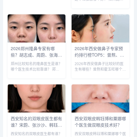
个好？
知名的注射抗衰医生：徐建平、
张歌、赵永华、张婉霞、王妍
芝、唐喜、李娟、朱怡梦。徐建
平和张歌医生是咨询和预约最多
的医生，咨询预约添加微信号：
bia...
2026郑州隆鼻专家有哪
2026年西安做鼻子专家预
些？胡志成、周蔚、张海
约排行榜TOP5：曾熬、霍
洋、王启立、张鹏、李冰谁
玉旺、房志强、蒋立、刘宝
郑州比较知名的隆鼻医生是谁？
2026年西安做鼻子比较好的医
做鼻子更好？
军哪个更好？
哪个医生技术比较靠谱？ 郑州
生有哪些？曾熬和霍玉旺哪个更
比较知名的隆鼻医生：胡志成、
好？ 西安做鼻子比较好的医生
周蔚、张海洋、王启立、张鹏、
有曾熬、霍玉旺、房志强、蒋
李冰等，胡医生和张医生咨询和
立、刘宝军等，医生的技术都很
预约的人最多，技术也更靠谱
靠谱，案例也非常多，对比的
些，咨询预约添加微信号：
话，建议实地面诊，曾医生和霍
bianm...
医生是...
西安知名的双眼皮医生都有
西安双眼皮韩钰博和粟娜哪
谁？宋蔚、张沙沙、韩钰
个医生做双眼皮技术好？
博、王璇、张文军谁做双眼
西安知名的双眼皮医生都有谁？
西安双眼皮韩钰博和粟娜哪个医