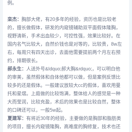
例。
栾杰
：
胸部大佬，有20多年的经验，资历也是比较老
的，擅长做假体，研发的内窥镜辅助双平面假体隆胸，
视野清新，手术出血较少，可控性强，效果比较好。在
国内名气比较大，自然价钱也是对等的，比较贵，8w左
右，每周只有四天出诊，去面他需要提前两个月左右预
约，排期很长。
郝永生
：
人送外号&ldquo;郝大胸&rdquo;，可以明白他
的审美，虽然假体和自体他都可以做，但是案例反馈比
较多的还是假体。一般建议放较大cc的假体，喜欢用曼
托和星熠。上庭做的比较饱满，整体给人的感觉是一种
大而莹润，比较充盈，术后的效果也是比较自然，整体
的口碑还可以，一般5w起。
夏建军
：
有将近30年的经验，主要做的是胸部和脂肪类
的项目，擅长内窥镜隆胸，高难度的胸修复，技术也还