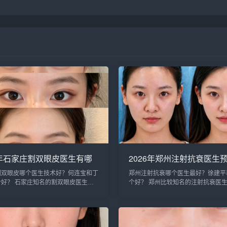
6年石家庄割双眼皮医生有哪
2026年郑州注射抗衰医生
026年石家庄双眼皮专家预
行榜：徐建平、张歌、赵永
割双眼皮哪个医生技术好？何连宝和丁
郑州注射抗衰哪个医生最好？徐建平
行榜前十名大全
婉霞、王妍芝、唐喜、李娟
个好？ 石家庄知名的割双眼皮医生：
个好？ 郑州比较知名的注射抗衰医
梦哪个好？
何连宝、翟彦刚、毛俊涛、丁庆丰、崔
平、张歌、赵永华、张婉霞、王妍芝
洁、王亚斌、马云鹏、张玉辉、李海霞
李娟、朱怡梦。徐建平和张歌医生是
个医生技术更好呢？我们一起来分析
约最多的医生，咨询预约添加微信号：bi