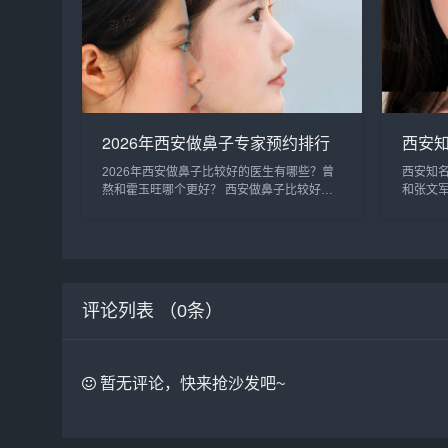
2026年西安做鼻子专家预约排行
西安
榜TOP5：曾熬、霍玉旺、房志
蔚、
2026年西安做鼻子比较好的医生有哪些？曾
西安知
强、蒋立、刘宝军哪个更好？
军谁
熬和霍玉旺哪个更好？ 西安做鼻子比较好的
和张文
医生有曾熬、霍玉旺、房志强、蒋立、刘宝军
宋蔚、
等，医生的技术都很靠谱，案例也非常多，对
几位医
比的话，建议实地面诊，曾医生和霍医生是...
比较多，
评论列表 （
0
条）
暂无评论，快来抢沙发吧~