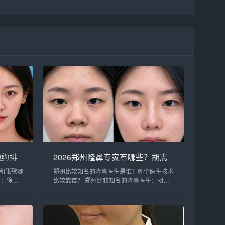
预约排
2026郑州隆鼻专家有哪些？胡志
华、张
成、周蔚、张海洋、王启立、张
和张歌哪
郑州比较知名的隆鼻医生是谁？哪个医生技术
、朱怡
鹏、李冰谁做鼻子更好？
生：徐建
比较靠谱？ 郑州比较知名的隆鼻医生：胡志
、唐喜、
成、周蔚、张海洋、王启立、张鹏、李冰等，
咨询和预
胡医生和张医生咨询和预约的人最多，技术也
a...
更靠谱些，咨询预约添加微信号：bianm...