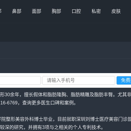
部
鼻部
面部
胸部
口腔
私密
皮肤
形30余年，擅长假体和脂肪隆胸、脂肪精雕及脂肪丰臀。尤其
-616-6769，查询更多医生口碑和案例。
医学院整形美容外科博士毕业，目前就职深圳刘博士医疗美容门诊
较深的研究，并拥有3项与之相关的个人专利技术。