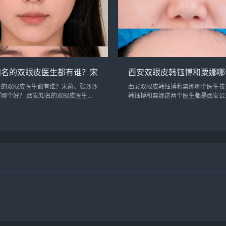
知名的双眼皮医生都有谁？宋
西安双眼皮韩钰博和粟娜哪
张沙沙、韩钰博、王璇、张文
做双眼皮技术好？
名的双眼皮医生都有谁？宋蔚、张沙沙
西安双眼皮韩钰博和粟娜哪个医生技
做双眼皮更好？
军哪个好？ 西安知名的双眼皮医生：
韩钰博和粟娜这两个医生都是西安公
张沙沙、韩钰博、王璇、张文军等，这
医生，技术都不错，重点区别是擅长
生都是咨询和预约最多的，双眼皮案例
型，初眼可以考虑韩医生，双眼皮修
咨询预约添加微信号：bianme...
虑栗医生。收费的话，栗医生更贵些
以...