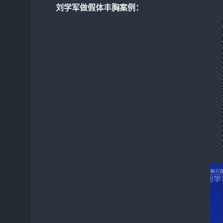
刘学军做假体
丰胸
案例：