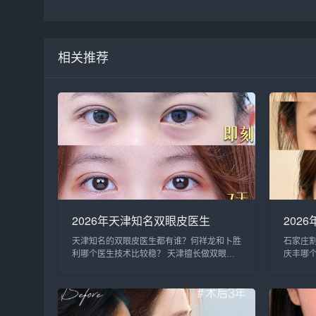
相关推荐
2026年天津知名双眼皮医生
202
TOP6：何祥龙、卜胜利、关迪
些？2
天津知名的双眼皮医生都有谁？何祥龙和卜胜
石家庄
剑、邵妍、夏红福、毕小丽:好？
约排
利哪个医生技术比较稳？ 天津擅长做双眼皮
庆丰哪
的医生比较多，知名的双眼皮医生：何祥龙、
李兵、
卜胜利、关迪剑、邵妍、夏红福、毕小丽，尤
剑、张
其何医生和卜医生咨询和预约的最多，据顾
等，哪
客...
下...