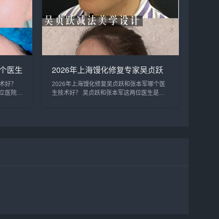
个医生
2026年上海馒化修复专家吴贞跃
和张本军哪个医生做馒化修复技术
术好？
2026年上海馒化修复吴贞跃和张本军哪个医
好？
立医院的
生技术好？ 吴贞跃和张本军这两位医生是上
哪些类
海知名的馒化修复医生，收费比较高些，技术
复可以考
原理一样，减容紧致和提升，吴贞跃的案例要
。建议可
比张本军的多些，但是技术手法不相上下，...