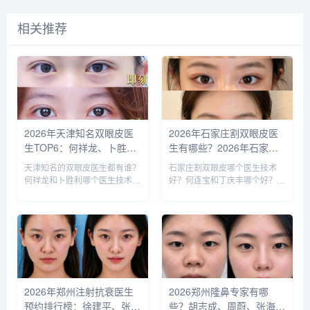
相关推荐
2026年天津知名双眼皮医
2026年石家庄割双眼皮医
生TOP6：何祥龙、卜胜
生有哪些？2026年石家庄
利、关迪剑、邵妍、夏红
双眼皮专家预约排行榜前十
天津知名的双眼皮医生都有谁？
石家庄割双眼皮哪个医生技术
福、毕小丽:好？
名大全
何祥龙和卜胜利哪个医生技术比
好？何连宝和丁庆丰哪个好？
较稳？ 天津擅长做双眼皮的医
石家庄知名的割双眼皮医生：李
生比较多，知名的双眼皮医生：
兵、何连宝、翟彦刚、毛俊涛、
何祥龙、卜胜利、关迪剑、邵
丁庆丰、崔剑、张洁、王亚斌、
妍、夏红福、毕小丽，尤其何医
马云鹏、张玉辉、李海霞等，哪
生和卜医生咨询和预约的最多，
个医生技术更好呢？我们一起来
据顾客...
分析下...
2026年郑州注射抗衰医生
2026郑州隆鼻专家有哪
预约排行榜：徐建平、张
些？胡志成、周蔚、张海