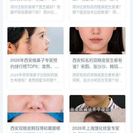
歌、赵永华、张婉霞、王妍
洋、王启立、张鹏、李冰谁
郑州注射抗衰哪个医生最好？徐
郑州比较知名的隆鼻医生是谁？
芝、唐喜、李娟、朱怡梦哪
做鼻子更好？
建平和张歌哪个好？ 郑州比较
哪个医生技术比较靠谱？ 郑州
个好？
知名的注射抗衰医生：徐建平、
比较知名的隆鼻医生：胡志成、
张歌、赵永华、张婉霞、王妍
周蔚、张海洋、王启立、张鹏、
芝、唐喜、李娟、朱怡梦。徐建
李冰等，胡医生和张医生咨询和
平和张歌医生是咨询和预约最多
预约的人最多，技术也更靠谱
的医生，咨询预约添加微信号：
些，咨询预约添加微信号：
bia...
bianm...
2026年西安做鼻子专家预
西安知名的双眼皮医生都有
约排行榜TOP5：曾熬、霍
谁？宋蔚、张沙沙、韩钰
玉旺、房志强、蒋立、刘宝
博、王璇、张文军谁做双眼
2026年西安做鼻子比较好的医
西安知名的双眼皮医生都有谁？
军哪个更好？
皮更好？
生有哪些？曾熬和霍玉旺哪个更
宋蔚、张沙沙和张文军哪个好？
好？ 西安做鼻子比较好的医生
西安知名的双眼皮医生：宋蔚、
有曾熬、霍玉旺、房志强、蒋
张沙沙、韩钰博、王璇、张文军
立、刘宝军等，医生的技术都很
等，这几位医生都是咨询和预约
靠谱，案例也非常多，对比的
最多的，双眼皮案例比较多，咨
话，建议实地面诊，曾医生和霍
询预约添加微信号：bianme...
医生是...
西安双眼皮韩钰博和粟娜哪
2026年上海馒化修复专家