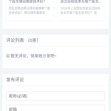
个医生做双眼皮技术好？
吴贞跃和张本军哪个医生做
馒化修复技术好？
西安双眼皮韩钰博和粟娜哪个医
2026年上海馒化修复吴贞跃和
生技术好？ 韩钰博和粟娜这两
张本军哪个医生技术好？ 吴贞
个医生都是西安公立医院的医
跃和张本军这两位医生是上海知
生，技术都不错，重点区别是擅
名的馒化修复医生，收费比较高
长哪些类型，初眼可以考虑韩医
些，技术原理一样，减容紧致和
生，双眼皮修复可以考虑栗医
提升，吴贞跃的案例要比张本军
生。收费的话，栗医生更贵些。
的多些，但是技术手法不相上
评论列表 （
建议可以...
0
条）
下，...
暂无评论，快来抢沙发吧~
发布评论