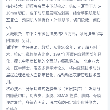
核心技术：超短瘢痕面中下部拉皮：头皮 + 耳垂下方 5-
10mm 切口，皮下与筋膜层精准剥离，结合苹果肌脂肪
室复位、颈阔肌内侧折叠 + 外侧悬吊，切口隐蔽，创伤
小。
大概收费：中下面部微创拉皮约3-5 万元，颈阔肌悬吊等
附加项目另计。
谢洋春
：主任医师、教授，从业30余年，累计超万例手
术，拉皮与鼻修复占比高，1997年开展内窥镜面部年轻
化，擅长中重度松弛的全面部 / 额颞部拉皮。北京八大
处，医学博士，发表多篇学术论文，将内窥镜技术与分
层提拉理念融入面部年轻化，推动动态表情管理技术应
用。
核心技术：分层递进式筋膜悬吊（五层提拉）：发际线
内隐蔽切口，对表皮、脂肪、SMAS 筋膜、肌肉、骨膜
逐层复位，多锚点固定，深层筋膜固定减少皮肤张力，
维持久。