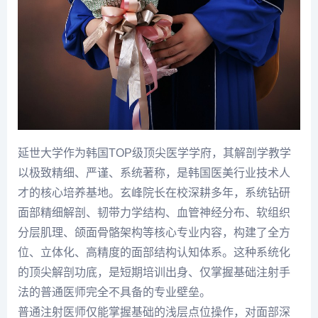
延世大学作为韩国TOP级顶尖医学学府，其解剖学教学
以极致精细、严谨、系统著称，是韩国医美行业技术人
才的核心培养基地。玄峰院长在校深耕多年，系统钻研
面部精细解剖、韧带力学结构、血管神经分布、软组织
分层肌理、颌面骨骼架构等核心专业内容，构建了全方
位、立体化、高精度的面部结构认知体系。这种系统化
的顶尖解剖功底，是短期培训出身、仅掌握基础注射手
法的普通医师完全不具备的专业壁垒。
普通注射医师仅能掌握基础的浅层点位操作，对面部深