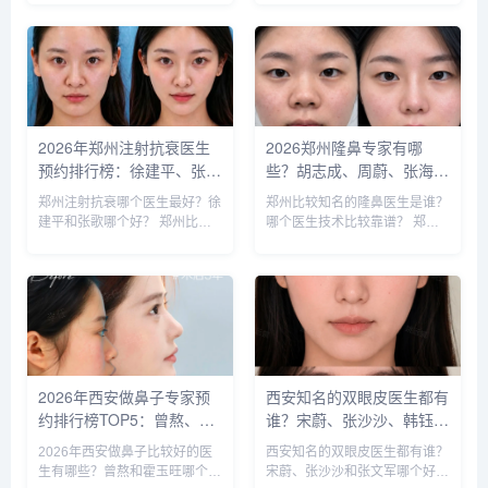
生比较多，知名的双眼皮医生：
兵、何连宝、翟彦刚、毛俊涛、
何祥龙、卜胜利、关迪剑、邵
丁庆丰、崔剑、张洁、王亚斌、
妍、夏红福、毕小丽，尤其何医
马云鹏、张玉辉、李海霞等，哪
生和卜医生咨询和预约的最多，
个医生技术更好呢？我们一起来
据顾客...
分析下...
2026年郑州注射抗衰医生
2026郑州隆鼻专家有哪
预约排行榜：徐建平、张
些？胡志成、周蔚、张海
歌、赵永华、张婉霞、王妍
洋、王启立、张鹏、李冰谁
郑州注射抗衰哪个医生最好？徐
郑州比较知名的隆鼻医生是谁？
芝、唐喜、李娟、朱怡梦哪
做鼻子更好？
建平和张歌哪个好？ 郑州比较
哪个医生技术比较靠谱？ 郑州
个好？
知名的注射抗衰医生：徐建平、
比较知名的隆鼻医生：胡志成、
张歌、赵永华、张婉霞、王妍
周蔚、张海洋、王启立、张鹏、
芝、唐喜、李娟、朱怡梦。徐建
李冰等，胡医生和张医生咨询和
平和张歌医生是咨询和预约最多
预约的人最多，技术也更靠谱
的医生，咨询预约添加微信号：
些，咨询预约添加微信号：
bia...
bianm...
2026年西安做鼻子专家预
西安知名的双眼皮医生都有
约排行榜TOP5：曾熬、霍
谁？宋蔚、张沙沙、韩钰
玉旺、房志强、蒋立、刘宝
博、王璇、张文军谁做双眼
2026年西安做鼻子比较好的医
西安知名的双眼皮医生都有谁？
军哪个更好？
皮更好？
生有哪些？曾熬和霍玉旺哪个更
宋蔚、张沙沙和张文军哪个好？