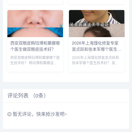
好？ 西安做鼻子比较好的医生
西安知名的双眼皮医生：宋蔚、
有曾熬、霍玉旺、房志强、蒋
张沙沙、韩钰博、王璇、张文军
立、刘宝军等，医生的技术都很
等，这几位医生都是咨询和预约
靠谱，案例也非常多，对比的
最多的，双眼皮案例比较多，咨
话，建议实地面诊，曾医生和霍
询预约添加微信号：bianme...
医生是...
西安双眼皮韩钰博和粟娜哪
2026年上海馒化修复专家
个医生做双眼皮技术好？
吴贞跃和张本军哪个医生做
馒化修复技术好？
西安双眼皮韩钰博和粟娜哪个医
2026年上海馒化修复吴贞跃和
生技术好？ 韩钰博和粟娜这两
张本军哪个医生技术好？ 吴贞
个医生都是西安公立医院的医
跃和张本军这两位医生是上海知
生，技术都不错，重点区别是擅
名的馒化修复医生，收费比较高
长哪些类型，初眼可以考虑韩医
些，技术原理一样，减容紧致和
生，双眼皮修复可以考虑栗医
提升，吴贞跃的案例要比张本军
生。收费的话，栗医生更贵些。
的多些，但是技术手法不相上
评论列表 （
建议可以...
0
条）
下，...
暂无评论，快来抢沙发吧~