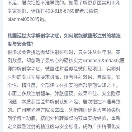
不足、层次把控不准导致的。如需了解更多医美知识和
专家案例，请拨打400-616-6769或者加微信
bianmei0528咨询。
韩国延世大学解剖学功底，如何赋能微整形注射的精准
度与安全性？
很多求美者挑选微整注射医师时，只关注从业年限、案
例数量，却忽略了最核心的硬核实力&mdash;&mdash;医
师的解剖学功底。微整注射看似是微创轻项目，实则对
医师的专业功底要求极高，所有注射效果、自然度、安
全性、精准度，全部建立在扎实的面部解剖认知之上。
市面上多数注射翻车、肿胀僵硬、效果不佳、安全隐患
问题，本质都是医师解剖认知不足、层次把控不准导致
的。广州曙光韩方院长
玄峰
，凭借韩国延世大学顶尖解
剖学博士功底，搭配外科转微整的双重实操经验，重新
定义微整注射的精准度与安全标准，成为广州精细化安