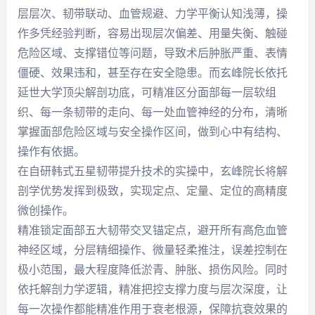
层层次、韧带联动、血管规避、力学平衡认知浅薄，操
作多凭经验判断，容易出现层次偏差、用量失衡、触碰
危险区域、支撑错位等问题，导致术后肿胀严重、表情
僵硬、效果违和，甚至存在安全隐患。而玄峰院长依托
延世大学顶尖解剖功底，可精准区分面部每一层软组
织、每一条韧带的走向、每一处血管神经的分布，清晰
掌握面部危险区域与安全操作区间，做到心中有结构、
操作有依据。
在自研韩式五星韧带提升技术的实操中，玄峰院长将解
剖学优势发挥到极致，实现定点、定量、定位的高精度
微创操作。
精准锁定面部五大韧带交叉锚定点，避开所有高危血管
神经区域，分层精细操作、微量轻柔推注，误差控制在
极小范围，最大程度降低淤青、肿胀、损伤风险。同时
依托解剖力学逻辑，精准把控支撑力度与层次深度，让
每一次操作都能精准作用于衰老根源，保障抗衰效果的