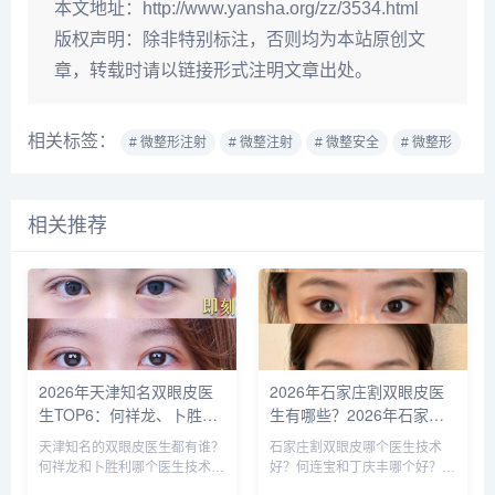
本文地址：
http://www.yansha.org/zz/3534.html
版权声明：
除非特别标注，否则均为本站原创文
章，转载时请以链接形式注明文章出处。
相关标签：
# 微整形注射
# 微整注射
# 微整安全
# 微整形
相关推荐
2026年天津知名双眼皮医
2026年石家庄割双眼皮医
生TOP6：何祥龙、卜胜
生有哪些？2026年石家庄
利、关迪剑、邵妍、夏红
双眼皮专家预约排行榜前十
天津知名的双眼皮医生都有谁？
石家庄割双眼皮哪个医生技术
福、毕小丽:好？
名大全
何祥龙和卜胜利哪个医生技术比
好？何连宝和丁庆丰哪个好？
较稳？ 天津擅长做双眼皮的医
石家庄知名的割双眼皮医生：李