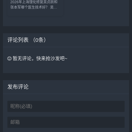
2026年上海馒化修复吴贞跃和
张本军哪个医生技术好？ 吴贞
跃和张本军这两位医生是上海知
名的馒化修复医生，收费比较高
些，技术原理一样，减容紧致和
提升，吴贞跃的案例要比张本军
的多些，但是技术手法不相上
评论列表 （
下，...
0
条）
暂无评论，快来抢沙发吧~
发布评论