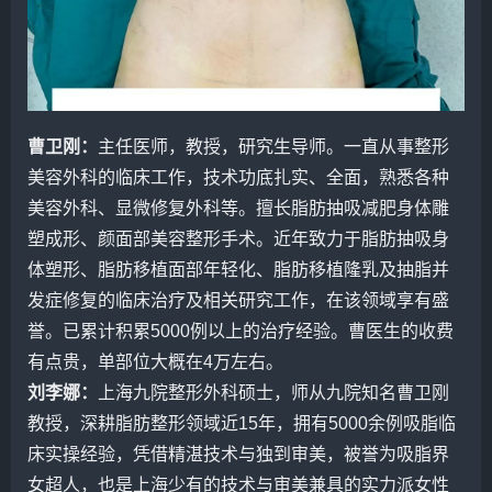
曹卫刚
：
主任医师，教授，研究生导师。一直从事整形
美容外科的临床工作，技术功底扎实、全面，熟悉各种
美容外科、显微修复外科等。擅长脂肪抽吸减肥身体雕
塑成形、颜面部美容整形手术。近年致力于脂肪抽吸身
体塑形、脂肪移植面部年轻化、脂肪移植隆乳及抽脂并
发症修复的临床治疗及相关研究工作，在该领域享有盛
誉。已累计积累5000例以上的治疗经验。曹医生的收费
有点贵，单部位大概在4万左右。
刘
李娜
：
上海九院整形外科硕士，师从九院知名曹卫刚
教授，深耕脂肪整形领域近15年，拥有5000余例
吸脂
临
床实操经验，凭借精湛技术与独到审美，被誉为吸脂界
女超人，也是上海少有的技术与审美兼具的实力派女性