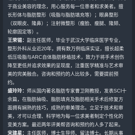
于商业美容的理念，用心服务每一位患者和求美者。擅
长形体与脂肪整形（吸脂与
脂肪填充
等）；眼鼻整形
（双眼皮、隆鼻）；注射微整形（瘦脸、瘦腿、隆颏、
轮廓固定等）。
王荣锡
：
副主任医师，毕业于武汉大学临床医学专业，
整形外科从业近20年，拥有数万例临床实证，擅长超柔
低压吸脂与ARC自体脂肪移植技术，致力于将手术创伤
降至更低并追求效果的呈现度，注重医学精准与艺术审
美的完美融合。咨询和预约的人比较多，需要提前预
约。
盛玲玲
：
师从国内著名脂肪专家曹卫刚教授，发表SCI十
余篇，在脂肪抽吸、脂肪填充及脂肪相关手术后修复方
面拥有娴熟的技巧，成熟的审美理念。立足于技术和审
美，才可以合理、科学地为每一位求美者制定个性化的
变美方案。最近两年
评美帮
咨询和预约的人多了起来。
宋建星
：
主任医师，博士生导师、留法博士。长期从事