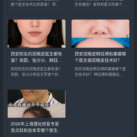
做鼻子更好？
军哪个更好？
哪个医生技术比较靠谱？ 郑州
生有哪些？曾熬和霍玉旺哪个更
比较知名的隆鼻医生：胡志成、
好？ 西安做鼻子比较好的医生
周蔚、张海洋、王启立、张鹏、
有曾熬、霍玉旺、房志强、蒋
李冰等，胡医生和张医生咨询和
立、刘宝军等，医生的技术都很
预约的人最多，技术也更靠谱
靠谱，案例也非常多，对比的
些，咨询预约添加微信号：
话，建议实地面诊，曾医生和霍
bianm...
医生是...
西安知名的双眼皮医生都有
西安双眼皮韩钰博和粟娜哪
谁？宋蔚、张沙沙、韩钰
个医生做双眼皮技术好？
博、王璇、张文军谁做双眼
西安知名的双眼皮医生都有谁？
西安双眼皮韩钰博和粟娜哪个医
皮更好？
宋蔚、张沙沙和张文军哪个好？
生技术好？ 韩钰博和粟娜这两
西安知名的双眼皮医生：宋蔚、
个医生都是西安公立医院的医
张沙沙、韩钰博、王璇、张文军
生，技术都不错，重点区别是擅
等，这几位医生都是咨询和预约
长哪些类型，初眼可以考虑韩医
最多的，双眼皮案例比较多，咨
生，双眼皮修复可以考虑栗医
询预约添加微信号：bianme...
生。收费的话，栗医生更贵些。
建议可以...
2026年上海馒化修复专家
吴贞跃和张本军哪个医生做
馒化修复技术好？