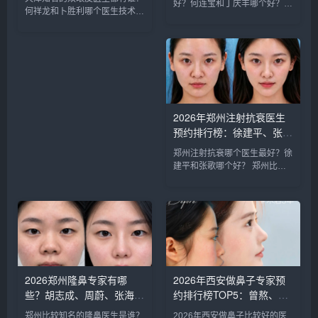
好？何连宝和丁庆丰哪个好？
福、毕小丽:好？
何祥龙和卜胜利哪个医生技术比
石家庄知名的割双眼皮医生：李
较稳？ 天津擅长做双眼皮的医
兵、何连宝、翟彦刚、毛俊涛、
生比较多，知名的双眼皮医生：
丁庆丰、崔剑、张洁、王亚斌、
何祥龙、卜胜利、关迪剑、邵
马云鹏、张玉辉、李海霞等，哪
妍、夏红福、毕小丽，尤其何医
个医生技术更好呢？我们一起来
生和卜医生咨询和预约的最多，
分析下...
据顾客...
2026年郑州注射抗衰医生
预约排行榜：徐建平、张
歌、赵永华、张婉霞、王妍
郑州注射抗衰哪个医生最好？徐
芝、唐喜、李娟、朱怡梦哪
建平和张歌哪个好？ 郑州比较
个好？
知名的注射抗衰医生：徐建平、
张歌、赵永华、张婉霞、王妍
芝、唐喜、李娟、朱怡梦。徐建
平和张歌医生是咨询和预约最多
的医生，咨询预约添加微信号：
bia...
2026郑州隆鼻专家有哪
2026年西安做鼻子专家预
些？胡志成、周蔚、张海
约排行榜TOP5：曾熬、霍
洋、王启立、张鹏、李冰谁
玉旺、房志强、蒋立、刘宝
郑州比较知名的隆鼻医生是谁？
2026年西安做鼻子比较好的医