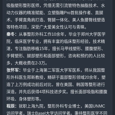
吸脂塑形整形医师，凭借无需引流管特色抽脂技术、水
动力仪器的精准赋能、立塑脂雕Pro首批操作者、直腿
术、手臂直角肩打造、臀腿一体化、美人鱼腰臀线塑造
等特色项目，深受广大爱美女性认可与青睐。
秦冬
：
从事整形外科工作10余年，毕业于郑州大学医学
院，临床医学专业，拥有丰富的临床整形经验，技术精
湛，专注脂肪移植15年，擅长马甲线塑形、腰腹塑形、
手臂塑形、腿部塑形和面部塑形，咨询和预约的人比较
多，大概收费在2-3万。
张怀军
：
毕业于上海第二军医大学军医系，师从我国整
形外科医生
邢新
教授，精研于面部整形领域20余年，塑
造了上万例成功前后对比，曾在美国、韩国等整形进行
深造，并先后获得4项科技进步奖。擅长面部吸脂和腰腹
环吸、身体塑形等。
程辰
：
就职上海九院，整形外科专业博士，美国UNMC
访问学者，瑞士Basel大学访问学者。秉持整形医学不同