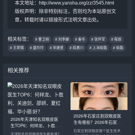
本文地址：
http://www.yansha.org/zz/3545.html
版权声明：
除非特别标注，否则均为本站原创文
章，转载时请以链接形式注明文章出处。
相关标签：
# 曹卫刚
# 刘李娜
# 秦冬
# 张怀军
# 程辰
# 王荣锡
# 盛玲玲
# 宋建星
# 段惠川
# 上海吸脂
# 吸脂
相关推荐
2026年石家庄割双眼皮医
2026年天津知名双眼皮医
生有哪些？2026年石家庄
生TOP6：何祥龙、卜胜
双眼皮专家预约排行榜前十
利、关迪剑、邵妍、夏红
石家庄割双眼皮哪个医生技术
名大全
天津知名的双眼皮医生都有谁？