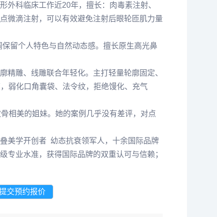
形外科临床工作近20年，擅长：肉毒素注射、
点微滴注射，可以有效避免注射后眼轮匝肌力量
强调保留个人特色与自然动态感。擅长原生高光鼻
廓精雕、线雕联合年轻化。主打轻量轮廓固定、
度，弱化口角囊袋、法令纹，拒绝馒化、充气
欢骨相美的姐妹。她的案例几乎没有差评，对点
叠美学开创者 幼态抗衰领军人，十余国际品牌
级专业水准，获得国际品牌的双重认可与信赖；