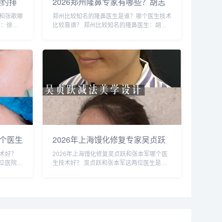
预约排
2026郑州隆鼻专家有哪些？胡志
华、张
成、周蔚、张海洋、王启立、张
和张歌哪
郑州比较知名的隆鼻医生是谁？哪个医生技术
、朱怡
鹏、李冰谁做鼻子更好？
生：徐建
比较靠谱？ 郑州比较知名的隆鼻医生：胡志
、唐喜、
成、周蔚、张海洋、王启立、张鹏、李冰等，
咨询和预
胡医生和张医生咨询和预约的人最多，技术也
a...
更靠谱些，咨询预约添加微信号：bianm...
个医生
2026年上海馒化修复专家吴贞跃
和张本军哪个医生做馒化修复技术
术好？
2026年上海馒化修复吴贞跃和张本军哪个医
好？
立医院的
生技术好？ 吴贞跃和张本军这两位医生是上
哪些类
海知名的馒化修复医生，收费比较高些，技术
复可以考
原理一样，减容紧致和提升，吴贞跃的案例要
。建议可
比张本军的多些，但是技术手法不相上下，...