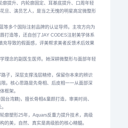
外轮廓提升、内轮廓固定、耳基底提升、口周年轻
花旦、演员艺人，是当之无愧的明星高定微整形
瑞蓝等多个国际注射品牌的认证导师。主攻方向为
造等，还自创了JAY CODES注射美学体系
度填充导致的假面感，
评美帮
求美者反馈术后效果
学理念的副医生医师。她深耕微整形与面部年轻
学路子，深层支撑浅层精修，保留你本来的辨识
局限。核心思路是先骨相、后皮相一一从面部深
体框架。
中国台湾籍)，擅长骨相&童颜打造，审美时尚、
长。
轮廓塑形25年，Aquars反重力提升技术，高级
构的美，自然、真实是高级脸的核心精髓。