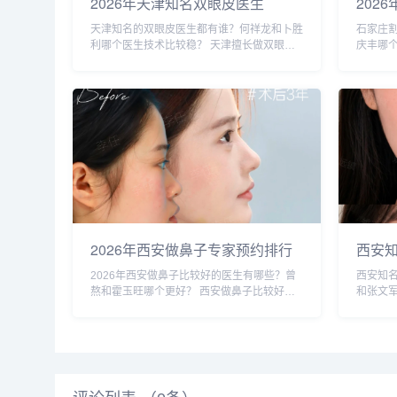
2026年天津知名双眼皮医生
202
TOP6：何祥龙、卜胜利、关迪
些？2
天津知名的双眼皮医生都有谁？何祥龙和卜胜
石家庄
剑、邵妍、夏红福、毕小丽:好？
约排
利哪个医生技术比较稳？ 天津擅长做双眼皮
庆丰哪
的医生比较多，知名的双眼皮医生：何祥龙、
李兵、
卜胜利、关迪剑、邵妍、夏红福、毕小丽，尤
剑、张
其何医生和卜医生咨询和预约的最多，据顾
等，哪
客...
下...
2026年西安做鼻子专家预约排行
西安
榜TOP5：曾熬、霍玉旺、房志
蔚、
2026年西安做鼻子比较好的医生有哪些？曾
西安知
强、蒋立、刘宝军哪个更好？
军谁
熬和霍玉旺哪个更好？ 西安做鼻子比较好的
和张文
医生有曾熬、霍玉旺、房志强、蒋立、刘宝军
宋蔚、
等，医生的技术都很靠谱，案例也非常多，对
几位医
比的话，建议实地面诊，曾医生和霍医生是...
比较多，