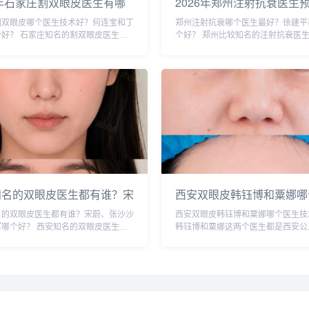
6年石家庄割双眼皮医生有哪
2026年郑州注射抗衰医生
026年石家庄双眼皮专家预
行榜：徐建平、张歌、赵永
割双眼皮哪个医生技术好？何连宝和丁
郑州注射抗衰哪个医生最好？徐建平
行榜前十名大全
婉霞、王妍芝、唐喜、李娟
个好？ 石家庄知名的割双眼皮医生：
个好？ 郑州比较知名的注射抗衰医
梦哪个好？
何连宝、翟彦刚、毛俊涛、丁庆丰、崔
平、张歌、赵永华、张婉霞、王妍芝
洁、王亚斌、马云鹏、张玉辉、李海霞
李娟、朱怡梦。徐建平和张歌医生是
个医生技术更好呢？我们一起来分析
约最多的医生，咨询预约添加微信号：bi
知名的双眼皮医生都有谁？宋
西安双眼皮韩钰博和粟娜哪
张沙沙、韩钰博、王璇、张文
做双眼皮技术好？
名的双眼皮医生都有谁？宋蔚、张沙沙
西安双眼皮韩钰博和粟娜哪个医生技
做双眼皮更好？
军哪个好？ 西安知名的双眼皮医生：
韩钰博和粟娜这两个医生都是西安公
张沙沙、韩钰博、王璇、张文军等，这
医生，技术都不错，重点区别是擅长
生都是咨询和预约最多的，双眼皮案例
型，初眼可以考虑韩医生，双眼皮修
咨询预约添加微信号：bianme...
虑栗医生。收费的话，栗医生更贵些
以...