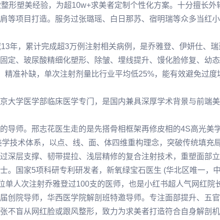
微整形塑美经验，为超10w+求美者定制个性化方案。十分擅长
肩等项目打造。服务过
张璐
瑶、白日那苏、宿明瑞等众多当红小
域13年，累计完成超3万例注射相关病例，是乔雅登、伊妍仕、
固定、玻尿酸精细化塑形、除皱、埋线提升、馒化脸修复、幼态唇打
多次、精准补缺，单次注射剂量比行业平均低25%，能有效避免过
京大学医学部临床医学专门，是国内兼具深厚学术背景与前端美
的导师。邢志花医生走的是先搭骨相框架再修皮相的4S高光美
美学技术体系，以点、线、面、体四维重构理念，突破传统填充
过深层支撑、韧带提拉、浅层精修的复合注射技术，重塑面部立
士。国家5项科研专利研发者，新氧绿宝石医生 (华北区唯一，
位单人次注射乔雅登过100支的医师，也是小红书超人气网红院
届创院导师，华⻄医学院解剖班特邀导师。专注
面部提升
、五官
张不盲从网红脸或跟风整形，致力为求美者打造符合自身解剖机