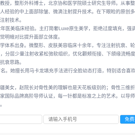
教授，整形外科博士，北京协和医学院硕士研究生导师。从事整
人经验的中上面部除皱、微滴注射提升技术。在下眼睑的原创多
注射技术。
2年医美临床经验。主打简奢Luxe原生美学，拒绝过度填充，
觉明暗对比提升面部立体度。
学体系出身。微整形、皮肤美容临床十余年，专注注射抗衰、轮
为主，分层少量注射收紧松弛软组织，优化颧颊衔接、下颌缘流畅
抗衰思路。
有名。她擅长用马卡龙填充手法进行全脸幼态打造，特别适合喜
疆美女，赵院长对骨性美的理解也是天花板级别的；骨性三维折
家国际品牌高阶导师认证，每一针都是标准之上的艺术。以导师
。