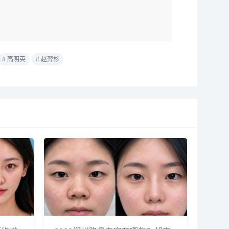
# 高明英
# 赵羿杉