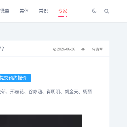
微整
美体
常识
专家
好？
2026-06-26
访客
在郁、邢志花、谷亦涵、肖明明、胡金天、杨丽