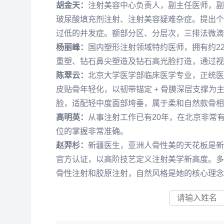
胡金天
：
注射美容中心负责人，副主任医师，副
玻尿酸填充剂注射、注射美容疑难杂症。提出个
过低的并发症。额部分区、分层次，三排法微滴
杨丽
峰：
国内塑形注射领域特约医师，拥有约2
重塑、钻石鼻尖塑造及钻石高光脸打造，通过视
陈翠云
：
北京大学医学部临床医学专业，正统医
皮贴骨年轻化，以韧带锚定 + 骨膜深层支撑
脸，适配轻中度面部垮垂，属于柔和自然款骨相
高明英
：
从事注射工作已有20年，在北京非常
位的掌握非常准确。
赵羿杉
：
新疆医生，亚洲人骨性美的天花板是新
官方认证，以高阶技艺定义注射美学新高度。多
骨性注射和胶原注射，自然风格是她的核心理念