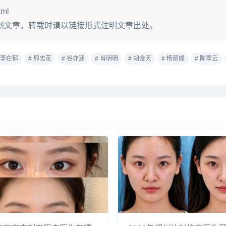
tml
创文章，转载时请以链接形式注明文章出处。
 李在郁
# 邢志花
# 谷亦涵
# 肖明明
# 胡金天
# 杨丽峰
# 陈翠云