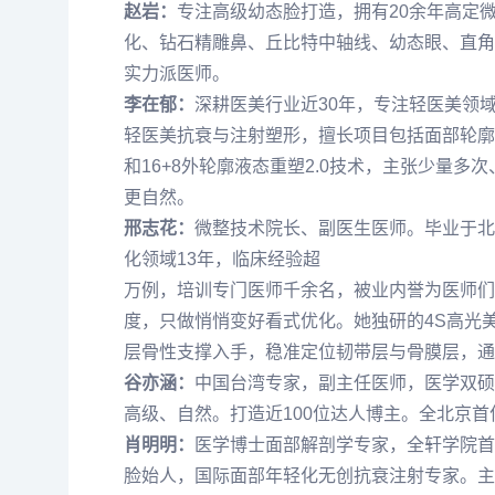
赵岩
：
专注高级幼态脸打造，拥有20余年高定
化、钻石精雕鼻、丘比特中轴线、幼态眼、直角
实力派医师。
李在郁
：
深耕医美行业近30年，专注轻医美领
轻医美抗衰与注射塑形，擅长项目包括面部轮廓
和16+8外轮廓液态重塑2.0技术，主张少量
更自然。
邢志花
：
微整技术院长、副医生医师。毕业于北
化领域13年，临床经验超
万例，培训专门医师千余名，被业内誉为医师们
度，只做悄悄变好看式优化。她独研的4S高光
层骨性支撑入手，稳准定位韧带层与骨膜层，通
谷亦涵
：
中国台湾专家，副主任医师，医学双硕
高级、自然。打造近100位达人博主。全北京首
肖明明
：
医学博士面部解剖学专家，全轩学院首
脸始人，国际面部年轻化无创抗衰注射专家。主