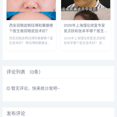
靠谱，案例也非常多，对比的
最多的，双眼皮案例比较多，咨
话，建议实地面诊，曾医生和霍
询预约添加微信号：bianme...
医生是...
西安双眼皮韩钰博和粟娜哪
2026年上海馒化修复专家
个医生做双眼皮技术好？
吴贞跃和张本军哪个医生做
馒化修复技术好？
西安双眼皮韩钰博和粟娜哪个医
2026年上海馒化修复吴贞跃和
生技术好？ 韩钰博和粟娜这两
张本军哪个医生技术好？ 吴贞
个医生都是西安公立医院的医
跃和张本军这两位医生是上海知
生，技术都不错，重点区别是擅
名的馒化修复医生，收费比较高
长哪些类型，初眼可以考虑韩医
些，技术原理一样，减容紧致和
生，双眼皮修复可以考虑栗医
提升，吴贞跃的案例要比张本军
生。收费的话，栗医生更贵些。
的多些，但是技术手法不相上
评论列表 （
建议可以...
0
条）
下，...
暂无评论，快来抢沙发吧~
发布评论