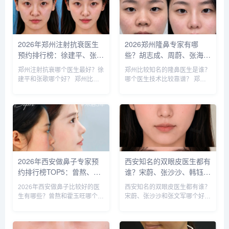
生和卜医生咨询和预约的最多，
个医生技术更好呢？我们一起来
据顾客...
分析下...
2026年郑州注射抗衰医生
2026郑州隆鼻专家有哪
预约排行榜：徐建平、张
些？胡志成、周蔚、张海
歌、赵永华、张婉霞、王妍
洋、王启立、张鹏、李冰谁
郑州注射抗衰哪个医生最好？徐
郑州比较知名的隆鼻医生是谁？
芝、唐喜、李娟、朱怡梦哪
做鼻子更好？
建平和张歌哪个好？ 郑州比较
哪个医生技术比较靠谱？ 郑州
个好？
知名的注射抗衰医生：徐建平、
比较知名的隆鼻医生：胡志成、
张歌、赵永华、张婉霞、王妍
周蔚、张海洋、王启立、张鹏、
芝、唐喜、李娟、朱怡梦。徐建
李冰等，胡医生和张医生咨询和
平和张歌医生是咨询和预约最多
预约的人最多，技术也更靠谱
的医生，咨询预约添加微信号：
些，咨询预约添加微信号：
bia...
bianm...
2026年西安做鼻子专家预
西安知名的双眼皮医生都有
约排行榜TOP5：曾熬、霍
谁？宋蔚、张沙沙、韩钰
玉旺、房志强、蒋立、刘宝
博、王璇、张文军谁做双眼
2026年西安做鼻子比较好的医
西安知名的双眼皮医生都有谁？
军哪个更好？
皮更好？
生有哪些？曾熬和霍玉旺哪个更
宋蔚、张沙沙和张文军哪个好？
好？ 西安做鼻子比较好的医生
西安知名的双眼皮医生：宋蔚、
有曾熬、霍玉旺、房志强、蒋
张沙沙、韩钰博、王璇、张文军
立、刘宝军等，医生的技术都很
等，这几位医生都是咨询和预约