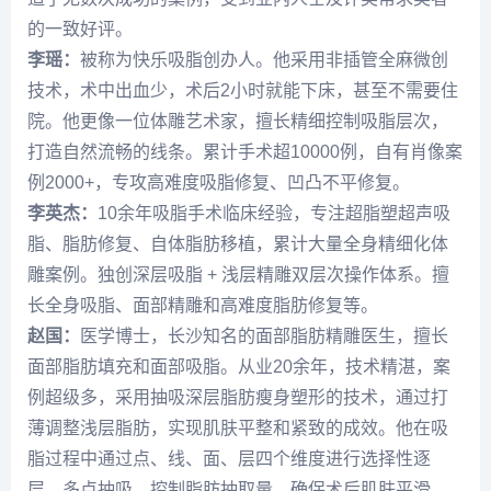
的一致好评。
李瑶
：
被称为快乐吸脂创办人。他采用非插管全麻微创
技术，术中出血少，术后2小时就能下床，甚至不需要住
院。他更像一位体雕艺术家，擅长精细控制吸脂层次，
打造自然流畅的线条。累计手术超10000例，自有肖像案
例2000+，专攻高难度吸脂修复、凹凸不平修复。
李英杰
：
10余年吸脂手术临床经验，专注超脂塑超声吸
脂、脂肪修复、自体脂肪移植，累计大量全身精细化体
雕案例。独创深层吸脂 + 浅层精雕双层次操作体系。擅
长全身吸脂、面部精雕和高难度脂肪修复等。
赵国
：
医学博士，长沙知名的面部脂肪精雕医生，擅长
面部
脂肪填充
和面部吸脂。从业20余年，技术精湛，案
例超级多，采用抽吸深层脂肪瘦身塑形的技术，通过打
薄调整浅层脂肪，实现肌肤平整和紧致的成效。他在吸
脂过程中通过点、线、面、层四个维度进行选择性逐
层、多点抽吸，控制脂肪抽取量，确保术后肌肤平滑，