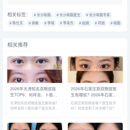
相关标签：
# 长沙吸脂
# 长沙吸脂医生
# 长沙吸脂专家
# 陈仕文
# 高敏
# 李瑶
# 李英杰
# 赵国
# 邓旭
# 吸脂
相关推荐
2026年天津知名双眼皮医
2026年石家庄割双眼皮医
生TOP6：何祥龙、卜胜
生有哪些？2026年石家庄
利、关迪剑、邵妍、夏红
双眼皮专家预约排行榜前十
天津知名的双眼皮医生都有谁？
石家庄割双眼皮哪个医生技术
福、毕小丽:好？
名大全
何祥龙和卜胜利哪个医生技术比
好？何连宝和丁庆丰哪个好？
较稳？ 天津擅长做双眼皮的医
石家庄知名的割双眼皮医生：李
生比较多，知名的双眼皮医生：
兵、何连宝、翟彦刚、毛俊涛、
何祥龙、卜胜利、关迪剑、邵
丁庆丰、崔剑、张洁、王亚斌、
妍、夏红福、毕小丽，尤其何医
马云鹏、张玉辉、李海霞等，哪