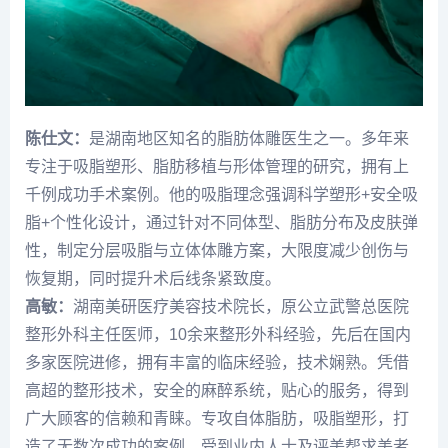
陈仕文
：
是湖南地区知名的脂肪体雕医生之一。多年来
专注于吸脂塑形、脂肪移植与形体管理的研究，拥有上
千例成功手术案例。他的吸脂理念强调科学塑形+安全吸
脂+个性化设计，通过针对不同体型、脂肪分布及皮肤弹
性，制定分层吸脂与立体体雕方案，大限度减少创伤与
恢复期，同时提升术后线条紧致度。
高敏
：
湖南美研医疗美容技术院长，原公立武警总医院
整形外科主任医师，10余来整形外科经验，先后在国内
多家医院进修，拥有丰富的临床经验，技术娴熟。凭借
高超
的整形技术，安全的麻醉系统，贴心的服务，得到
广大顾客的信赖和青睐。专攻自体脂肪，吸脂塑形，打
造了无数次成功的案例，受到业内人士及
评美帮
求美者