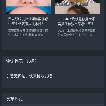
话，建议实地面诊，曾医生和霍
询预约添加微信号：bianme...
医生是...
西安双眼皮韩钰博和粟娜哪
2026年上海馒化修复专家
个医生做双眼皮技术好？
吴贞跃和张本军哪个医生做
馒化修复技术好？
西安双眼皮韩钰博和粟娜哪个医
2026年上海馒化修复吴贞跃和
生技术好？ 韩钰博和粟娜这两
张本军哪个医生技术好？ 吴贞
个医生都是西安公立医院的医
跃和张本军这两位医生是上海知
生，技术都不错，重点区别是擅
名的馒化修复医生，收费比较高
长哪些类型，初眼可以考虑韩医
些，技术原理一样，减容紧致和
生，双眼皮修复可以考虑栗医
提升，吴贞跃的案例要比张本军
生。收费的话，栗医生更贵些。
的多些，但是技术手法不相上
评论列表 （
建议可以...
0
条）
下，...
暂无评论，快来抢沙发吧~
发布评论