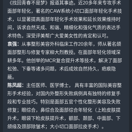
《找回青春不是梦》报道其事迹。近20多年来专攻手术
面部年轻化，著名的CAW系统小切口面部年轻化手术技
术，以显著提高面部年轻化手术效果和延长效果维持时
间，诉求自然天成、和谐、精细化和强化气质的表达手
术特色，深受
评美帮
广大爱美女性的肯定和认可。
袁强
：
从事整形美容外科临床工作20余年，师从著名颌
面部整形与修复专家
柳大烈
教授。在面部年轻化领域深
耕多年。他创举的MCR复合提升术等技术，解决了面部
松弛、下垂等诸多问题，术后成效自然持久，疤痕隐
蔽。
陈凤超
：
主任医师、医学博士， 具有丰富的国际美容整
形手术经验，对国内外整形失败病例具有独特的修复手
段和专业技巧。特别是面部五官个性化整形美容及失败
修复；眼综合，鼻综合及面部综合年轻化（上睑皮肤提
升术，眼袋下睑皮肤提升术，额部、颞部、中面部、下
颌缘及颈部除皱术；大小切口面部拉皮手术）。