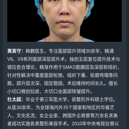
黄寅守
：
韩籍医生，专注
面部提升
领域30余年，精通
V6、V9系列面部深层提升术，独创五层复位提升技术与
错位愈合理论，精准作用于SMAS筋膜层及深层软组织，
针对性解决中重度面部松弛、组织下垂、轮廓垮塌等问
题，提升层次深、固定稳固，术后维持
时间
长久。擅长
小切口微创拉皮、大切口全面部除皱提升。
杜太超
：
毕业于第三军医大学，获整形外科硕士学位。
从医30余年，为全球海内外35个国家和地区的华裔艺
人、文化名流、女企业家、跨国外企高管等万余名求美
者成功实施各类整形美容手术。2010年中央电视台曾以