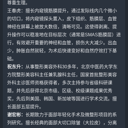
尊重生理。
王春虎
：擅长内窥镜筋膜提升，通过发际线内几个微小
的切口，将内窥镜探头置入，皮下组织、筋膜层、血管
神经在屏幕上被放大数倍，清晰可见。这使得剥离、提
升操作可以稳准地在目标层次（通常是SMAS筋膜层）进
行，有效避开重要的神经和血管，损伤大大减少。出血
少，肿胀自然就轻，为术后快速变好和自然疗效打下基
础。
祝东升
：
从事整形美容外科30多年，北京中医药大学东
方院整形美容科主任兼乳腺科主任，国家首批整形美容
外科主诊医师资格获得者，多次主持参与省级科研课
题，并先后获得北京市级、区级、校级课题成果优秀
奖，先后到美国、韩国、新加坡等国进行学术交流。擅
长面部五层提升。
谢宏彬
：
长期致力于面部年轻化手术及微整形项目的系
列研究。擅长经典的面部大切口除皱（大拉皮），分离