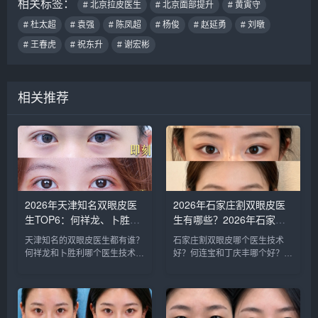
相关标签：
# 北京拉皮医生
# 北京面部提升
# 黄寅守
# 杜太超
# 袁强
# 陈凤超
# 杨俊
# 赵延勇
# 刘暾
# 王春虎
# 祝东升
# 谢宏彬
相关推荐
2026年天津知名双眼皮医
2026年石家庄割双眼皮医
生TOP6：何祥龙、卜胜
生有哪些？2026年石家庄
利、关迪剑、邵妍、夏红
双眼皮专家预约排行榜前十
天津知名的双眼皮医生都有谁？
石家庄割双眼皮哪个医生技术
福、毕小丽:好？
名大全
何祥龙和卜胜利哪个医生技术比
好？何连宝和丁庆丰哪个好？
较稳？ 天津擅长做双眼皮的医
石家庄知名的割双眼皮医生：李
生比较多，知名的双眼皮医生：
兵、何连宝、翟彦刚、毛俊涛、
何祥龙、卜胜利、关迪剑、邵
丁庆丰、崔剑、张洁、王亚斌、
妍、夏红福、毕小丽，尤其何医
马云鹏、张玉辉、李海霞等，哪
生和卜医生咨询和预约的最多，
个医生技术更好呢？我们一起来