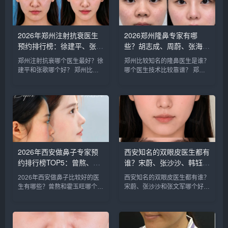
据顾客...
分析下...
2026年郑州注射抗衰医生
2026郑州隆鼻专家有哪
预约排行榜：徐建平、张
些？胡志成、周蔚、张海
歌、赵永华、张婉霞、王妍
洋、王启立、张鹏、李冰谁
郑州注射抗衰哪个医生最好？徐
郑州比较知名的隆鼻医生是谁？
芝、唐喜、李娟、朱怡梦哪
做鼻子更好？
建平和张歌哪个好？ 郑州比较
哪个医生技术比较靠谱？ 郑州
个好？
知名的注射抗衰医生：徐建平、
比较知名的隆鼻医生：胡志成、
张歌、赵永华、张婉霞、王妍
周蔚、张海洋、王启立、张鹏、
芝、唐喜、李娟、朱怡梦。徐建
李冰等，胡医生和张医生咨询和
平和张歌医生是咨询和预约最多
预约的人最多，技术也更靠谱
的医生，咨询预约添加微信号：
些，咨询预约添加微信号：
bia...
bianm...
2026年西安做鼻子专家预
西安知名的双眼皮医生都有
约排行榜TOP5：曾熬、霍
谁？宋蔚、张沙沙、韩钰
玉旺、房志强、蒋立、刘宝
博、王璇、张文军谁做双眼
2026年西安做鼻子比较好的医
西安知名的双眼皮医生都有谁？
军哪个更好？
皮更好？
生有哪些？曾熬和霍玉旺哪个更
宋蔚、张沙沙和张文军哪个好？
好？ 西安做鼻子比较好的医生
西安知名的双眼皮医生：宋蔚、
有曾熬、霍玉旺、房志强、蒋
张沙沙、韩钰博、王璇、张文军
立、刘宝军等，医生的技术都很
等，这几位医生都是咨询和预约
靠谱，案例也非常多，对比的
最多的，双眼皮案例比较多，咨