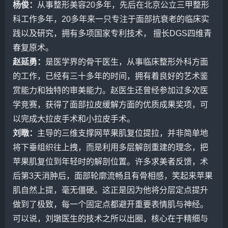
杨俊
：
从事整形美容20多年，先后在北京公立三甲整形
科工作多年，20多年来一只专注于面部抗衰老的临床实
践以及研究，拥有多项国家专利技术， 擅长DGS四维青
春复原术。
赵延勇
：
是医学界的骨干医生，从事临床整形外科方面
的工作，已经有三十多年的时间，拥有着良好的艺术鉴
赏能力和独特的审美能力。赵医生还曾经参加过多次医
学竞赛，获得了面部拉皮缓解方面的优质成果奖项，可
以完成大拉皮手术和小拉皮手术。
刘暾
：
主导的三维支撑网苹果肌复位提拉，并非简单地
将下垂组织往上拽，而是利用多层解剖重建的理念，把
苹果肌复位到年轻时的解剖位置。许多求美者反馈，术
后第3天消肿后，面部轮廓流畅且有骨相感，笑起来苹果
肌自然上提，毫无僵硬。这正是因为他将分层定点提升
做到了极致，每一个固定点都避开重要表情肌与神经。
可以说，刘墩医生的技术之所以出圈，核心在于精细与