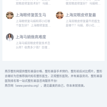
复技术好？马娟和
生做双眼皮修复
5万多，马医生擅长做常规
生比马娟医生更有实力，可
双眼皮修复技术好？ 马娟和
做双眼皮修复好？ 马娟和郑
刘平谁眼修复技术
好？
眼修复，收费相对便宜些，
以做高难度的修复。咨询预
刘平是上海目前比较火的眼
小红是上海比较知名的医
好？
大概在2...
约添加微...
修复医生，技术和口碑都
生，全国各地的求美者慕名
上海眼修复医生马
上海双眼皮修复最
好，案例也很漂亮，价格也
而来，首先这两位医生的技
娟和郑小红哪个技
牛的医生是哪个？
比较合理，大概收费在2万
术都不错，难度比较大的建
上海眼修复马娟和郑小红哪
上海双眼皮修复最牛的医生
术更好？马娟和郑
马娟、郑小红、张
左右，咨询预约添加微信
议找马娟，中轻度找郑小
个医生好？ 上海眼修复医生
是哪个？马娟、郑小红、张
小红眼修复咨询预
楚、曾翾、杜园园
号：bianmei0528或者直
红，难度大的她不接。价格
马娟和郑小红，属于后起之
楚、曾翾、杜园园？ 上海双
约电话
接...
眼修复谁好？
收费都差不...
秀，这两位医生的案例很
眼皮修复最牛的医生是马
上海马娟做高难度
多，技术和口碑也不错，收
娟、郑小红、张楚、曾翾、
双眼皮修复技术怎
费很合理，大概收费在1-2
杜园园，哪个医生最好呢？
上海马娟双眼皮修复技术怎
么样？收费多少
万，在上海算是比较低，咨
建议实地面诊和对比，咨询
么样？收费多少钱？合理
钱？合理吗？
询预约添加微信号：
预约添加微信号：
吗？ 上海马娟双眼皮修复技
bianme...
bianmei0...
术不错，擅长高难度修复，
尤其是宽假深、肉条感、线
条不流畅等问题，性价比也
很高，收费合理，咨询预约
燕莎整形网提供整形美容价格、整形美容手术预约、整形前后对比照片，整形
添加微信号：bianmei052...
去哪好为您推荐国内知名整形医生、正规整形医院，并有美容资讯、整形美容
医院排名等一站式整形美容咨询服务平台!
燕莎网（www.yansha.org），遇见最美的自己，你本来就很美。