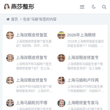
首页
包含"马娟"标签的内容
上海双眼皮修复医
2026年上海眼修
生预约排行榜大
复医生杜园园、卢
上海双眼皮修复哪个医生最
2026年上海眼修复医生最好
全：佀同帅、刘
玲、刘平、马娟、
好？佀同帅、刘平、卢玲、
的医生是哪个？杜园园、卢
平、卢玲、马娟、
曾翾、杨海平谁技
马娟、郑小红 上海眼修复咨
玲、刘平、马娟、曾翾、杨
郑小红眼修复谁最
术最好？
询和预约比较多的医生：佀
海平？ 2026年上海双眼皮
上海双眼皮修复专
上海双眼皮修复专
同帅、刘平、卢玲、马娟、
修复最火爆的医生有：杜园
好？
家杨海平和马娟两
家曾翾和马娟医生
郑小红。收费比较合理，技
园、卢玲、刘平、佀同帅、
上海杨海平和马娟两个医生
上海曾翾和马娟医生哪个做
个医生做眼修复哪
哪个做眼修复技术
术和口碑也不错，咨询预约
马娟、徐晓斐、杨亚益、曾
做眼修复哪个好？ 在上海眼
眼修复技术好？ 在上海眼修
个好？
好？
添加微信号：bianmei05...
翾、杨海平、郑小红、管
修复领域，杨海平和马娟都
复领域，曾翾和马娟两位医
果...
是非常有名的专家，两个医
生都是口碑极佳、技术实力
上海双眼皮修复专
上海马娟和卢玲两
生咨询和预约的比较多，建
雄厚的专家。咨询和人的比
家刘平和马娟医生
位医生哪个修复眼
议实地面诊对比，咨询预约
较多，技术比较好，价格不
上海刘平和马娟医生哪个做
上海马娟和卢玲两位医生哪
哪个做眼修复技术
睛好？马娟和卢玲
添加微信号：bianmei0528
同，咨询预约添加微信号：
眼修复技术好？ 上海刘平和
个修复眼睛好？ 马娟和卢玲
好？
眼修复怎么预约？
或者直接拨打400-...
bianmei0528或者直接...
马娟是比较知名的眼修复医
是目前上海比较知名的眼修
生，两个医生的技术都不
复医生，技术和口碑都不
上海马娟和刘平哪
上海眼修复专家马
错，刘平医生很擅长做高难
错，尤其案例非常漂亮。这
个医生做双眼皮修
娟和郑小红哪个医
度疤痕明显的顾客，收费在
两个医生相比的话，卢玲医
上海马娟和刘平哪个医生做
上海马娟和郑小红哪个医生