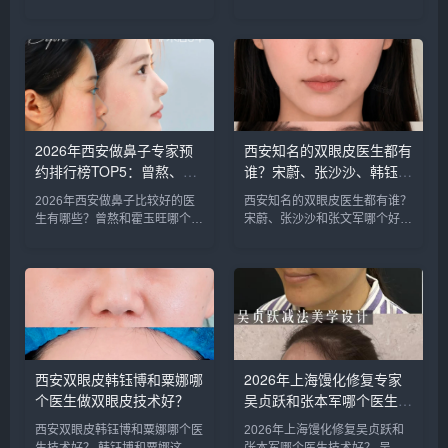
个好？
知名的注射抗衰医生：徐建平、
比较知名的隆鼻医生：胡志成、
张歌、赵永华、张婉霞、王妍
周蔚、张海洋、王启立、张鹏、
芝、唐喜、李娟、朱怡梦。徐建
李冰等，胡医生和张医生咨询和
平和张歌医生是咨询和预约最多
预约的人最多，技术也更靠谱
的医生，咨询预约添加微信号：
些，咨询预约添加微信号：
bia...
bianm...
2026年西安做鼻子专家预
西安知名的双眼皮医生都有
约排行榜TOP5：曾熬、霍
谁？宋蔚、张沙沙、韩钰
玉旺、房志强、蒋立、刘宝
博、王璇、张文军谁做双眼
2026年西安做鼻子比较好的医
西安知名的双眼皮医生都有谁？
军哪个更好？
皮更好？
生有哪些？曾熬和霍玉旺哪个更
宋蔚、张沙沙和张文军哪个好？
好？ 西安做鼻子比较好的医生
西安知名的双眼皮医生：宋蔚、
有曾熬、霍玉旺、房志强、蒋
张沙沙、韩钰博、王璇、张文军
立、刘宝军等，医生的技术都很
等，这几位医生都是咨询和预约
靠谱，案例也非常多，对比的
最多的，双眼皮案例比较多，咨
话，建议实地面诊，曾医生和霍
询预约添加微信号：bianme...
医生是...
西安双眼皮韩钰博和粟娜哪
2026年上海馒化修复专家
个医生做双眼皮技术好？
吴贞跃和张本军哪个医生做
馒化修复技术好？
西安双眼皮韩钰博和粟娜哪个医
2026年上海馒化修复吴贞跃和
生技术好？ 韩钰博和粟娜这两
张本军哪个医生技术好？ 吴贞