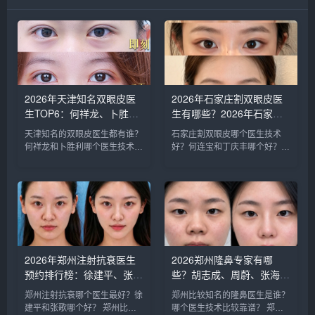
2026年天津知名双眼皮医
2026年石家庄割双眼皮医
生TOP6：何祥龙、卜胜
生有哪些？2026年石家庄
利、关迪剑、邵妍、夏红
双眼皮专家预约排行榜前十
天津知名的双眼皮医生都有谁？
石家庄割双眼皮哪个医生技术
福、毕小丽:好？
名大全
何祥龙和卜胜利哪个医生技术比
好？何连宝和丁庆丰哪个好？
较稳？ 天津擅长做双眼皮的医
石家庄知名的割双眼皮医生：李
生比较多，知名的双眼皮医生：
兵、何连宝、翟彦刚、毛俊涛、
何祥龙、卜胜利、关迪剑、邵
丁庆丰、崔剑、张洁、王亚斌、
妍、夏红福、毕小丽，尤其何医
马云鹏、张玉辉、李海霞等，哪
生和卜医生咨询和预约的最多，
个医生技术更好呢？我们一起来
据顾客...
分析下...
2026年郑州注射抗衰医生
2026郑州隆鼻专家有哪
预约排行榜：徐建平、张
些？胡志成、周蔚、张海
歌、赵永华、张婉霞、王妍
洋、王启立、张鹏、李冰谁
郑州注射抗衰哪个医生最好？徐
郑州比较知名的隆鼻医生是谁？
芝、唐喜、李娟、朱怡梦哪
做鼻子更好？
建平和张歌哪个好？ 郑州比较
哪个医生技术比较靠谱？ 郑州