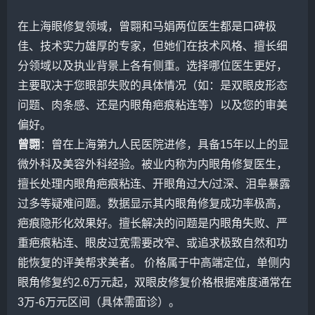
在上海眼修复领域，
曾翾
和
马娟
两位医生都是口碑极
佳、技术实力雄厚的专家，但她们在技术风格、擅长细
分领域以及执业背景上各有侧重。选择哪位医生更好，
主要取决于您眼部失败的具体情况（如：是双眼皮形态
问题、肉条感、还是内眼角疤痕粘连等）以及您的审美
偏好。
曾翾
：曾在上海第九人民医院进修，具备15年以上的显
微外科及美容外科经验。被业内称为内眼角修复医生，
擅长处理内眼角疤痕粘连、开眼角过大/过深、泪阜暴露
过多等疑难问题。数据显示其内眼角修复成功率极高，
疤痕隐形化效果好。擅长解决的问题是内眼角失败、严
重疤痕粘连、眼皮过宽需要改窄、或追求极致自然和功
能恢复的
评美帮
求美者。 价格属于中高端定位，单侧内
眼角修复约2.6万元起，
双眼皮修复
价格根据难度通常在
3万-6万元区间（具体需面诊）。