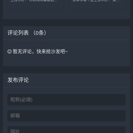
个医生都是西安公立医院的医
跃和张本军这两位医生是上海知
生，技术都不错，重点区别是擅
名的馒化修复医生，收费比较高
长哪些类型，初眼可以考虑韩医
些，技术原理一样，减容紧致和
生，双眼皮修复可以考虑栗医
提升，吴贞跃的案例要比张本军
生。收费的话，栗医生更贵些。
的多些，但是技术手法不相上
评论列表 （
建议可以...
0
条）
下，...
暂无评论，快来抢沙发吧~
发布评论