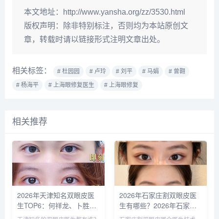
本文地址：
http://www.yansha.org/zz/3530.html
版权声明：
除非特别标注，否则均为本站原创文
章，转载时请以链接形式注明文章出处。
相关标签：
# 杜园园
# 卢玲
# 刘平
# 马娟
# 曾翾
# 杨海平
# 上海眼修复医生
# 上海眼修复
相关推荐
2026年天津知名双眼皮医
2026年石家庄割双眼皮医
生TOP6：何祥龙、卜胜
生有哪些？2026年石家庄
利、关迪剑、邵妍、夏红
双眼皮专家预约排行榜前十