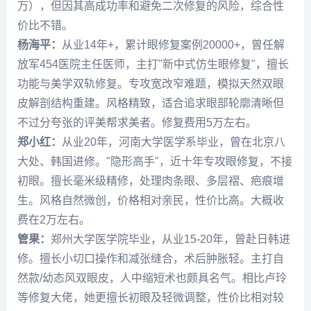
万），但因其高成功率和避免二次修复的风险，综合性
价比不错。
杨海平
：
从业14年+，累计眼修复案例20000+，曾任解
放军454医院主任医师，主打"新中式仿生眼修复"，擅长
功能与美学双轨修复。专攻宽改窄难题，模拟天然双眼
皮解剖结构重建。风格精致，适合追求眼部轮廓清晰但
不过分夸张的
评美帮
求美者。修复费用5万左右。
郑小红
：
从业20年，河南大学医学系毕业，曾在北京八
大处、韩国进修。"隐形高手"，近十年专攻眼修复，不接
初眼。擅长毫米级精修，处理肉条眼、多层褶、疤痕增
生。风格自然微创，价格相对亲民，性价比高。大概收
费在2万左右。
管果
：
郑州大学医学院毕业，从业15-20年，曾赴日韩进
修。擅长小切口操作和减张缝合，术后肿胀轻。主打自
然款/幼态风双眼皮，人中缩短术也颇具名气。相比卢玲
等修复大佬，她更擅长初眼及轻微调整，性价比相对较