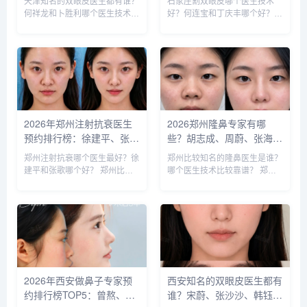
天津知名的双眼皮医生都有谁？
石家庄割双眼皮哪个医生技术
福、毕小丽:好？
名大全
何祥龙和卜胜利哪个医生技术比
好？何连宝和丁庆丰哪个好？
较稳？ 天津擅长做双眼皮的医
石家庄知名的割双眼皮医生：李
生比较多，知名的双眼皮医生：
兵、何连宝、翟彦刚、毛俊涛、
何祥龙、卜胜利、关迪剑、邵
丁庆丰、崔剑、张洁、王亚斌、
妍、夏红福、毕小丽，尤其何医
马云鹏、张玉辉、李海霞等，哪
生和卜医生咨询和预约的最多，
个医生技术更好呢？我们一起来
据顾客...
分析下...
2026年郑州注射抗衰医生
2026郑州隆鼻专家有哪
预约排行榜：徐建平、张
些？胡志成、周蔚、张海
歌、赵永华、张婉霞、王妍
洋、王启立、张鹏、李冰谁
郑州注射抗衰哪个医生最好？徐
郑州比较知名的隆鼻医生是谁？
芝、唐喜、李娟、朱怡梦哪
做鼻子更好？
建平和张歌哪个好？ 郑州比较
哪个医生技术比较靠谱？ 郑州
个好？
知名的注射抗衰医生：徐建平、
比较知名的隆鼻医生：胡志成、
张歌、赵永华、张婉霞、王妍
周蔚、张海洋、王启立、张鹏、
芝、唐喜、李娟、朱怡梦。徐建
李冰等，胡医生和张医生咨询和
平和张歌医生是咨询和预约最多
预约的人最多，技术也更靠谱
的医生，咨询预约添加微信号：
些，咨询预约添加微信号：
bia...
bianm...
2026年西安做鼻子专家预
西安知名的双眼皮医生都有
约排行榜TOP5：曾熬、霍
谁？宋蔚、张沙沙、韩钰