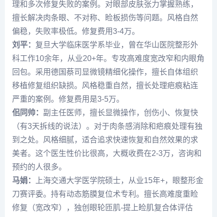
理和多次修复失败的案例。对眼部皮肤张力掌握熟练，
擅长解决肉条眼、不对称、睑板损伤等问题。风格自然
偏稳，失败率极低。修复费用3-4万。
刘平
：
复旦大学临床医学系毕业，曾在华山医院整形外
科工作10余年，从业20+年。专攻高难度宽改窄和内眼角
回包。采用德国蔡司显微镜精细化操作，擅长自体组织
移植修复组织缺损。风格稳重自然，擅长处理疤痕粘连
严重的案例。修复费用是3-5万。
佀同帅
：
副主任医师，擅长显微操作，创伤小、恢复快
（有3天拆线的说法）。对于肉条感消除和疤痕处理有独
到之处。风格细腻，适合追求快速恢复和自然效果的求
美者。这个医生性价比很高，大概收费在2-3万，咨询和
预约的人很多。
马娟
：
上海交通大学医学院硕士，从业15年+，眼整形金
刀赛评委。持有动态筋膜复位术专利。擅长高难度重睑
修复（宽改窄），独创眼轮匝肌-提上睑肌复合体评估