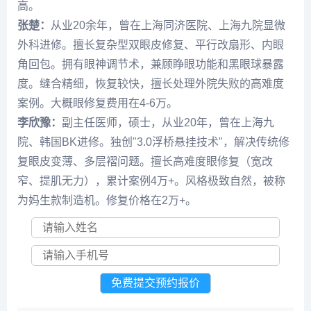
高。
张楚
：
从业20余年，曾在上海同济医院、上海九院显微
外科进修。擅长复杂型
双眼皮修复
、平行改扇形、内眼
角回包。拥有眼神调节术，兼顾睁眼功能和黑眼球暴露
度。缝合精细，恢复较快，擅长处理外院失败的高难度
案例。大概眼修复费用在4-6万。
李欣
豫：
副主任医师，硕士，从业20年，曾在上海九
院、韩国BK进修。独创"3.0浮桥悬挂技术"，解决传统修
复眼皮变薄、多层褶问题。擅长高难度眼修复（宽改
窄、提肌无力），累计案例4万+。风格极致自然，被称
为妈生款制造机。修复价格在2万+。