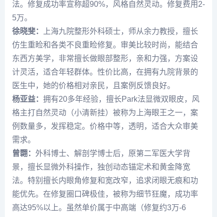
法。修复成功率宣称超90%，风格自然灵动。修复费用2-
5万。
徐晓斐
：
上海九院整形外科硕士，师从
余力
教授，擅长
仿生重睑和各类不良重睑修复。审美比较时尚，能结合
东西方美学，非常擅长做眼部整形，亲和力强，方案设
计灵活，适合年轻群体。性价比高，在拥有九院背景的
医生中，她的价格相对亲民，且案例反馈良好。
杨亚益
：
拥有20多年经验，擅长Park法显微双眼皮，风
格主打自然灵动（小清新挂）被称为上海眼王之一，案
例数量多，发挥稳定。价格中等，透明，适合大众审美
需求。
曾翾
：
外科博士、解剖学博士后，原第二军医大学背
景，擅长显微外科操作，独创动态锚定术和黄金降宽
法。特别擅长内眼角修复和宽改窄，追求闭眼无痕和功
能优先。在修复圈口碑极佳，被称为细节狂魔，成功率
高达95%以上。虽然单价属于中高端（修复约3万-6