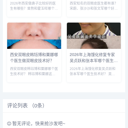
玉旺、房志强、蒋立、刘宝
博、王璇、张文军谁做双眼
2026年西安做鼻子比较好的医
西安知名的双眼皮医生都有谁？
军哪个更好？
皮更好？
生有哪些？曾熬和霍玉旺哪个更
宋蔚、张沙沙和张文军哪个好？
好？ 西安做鼻子比较好的医生
西安知名的双眼皮医生：宋蔚、
有曾熬、霍玉旺、房志强、蒋
张沙沙、韩钰博、王璇、张文军
立、刘宝军等，医生的技术都很
等，这几位医生都是咨询和预约
靠谱，案例也非常多，对比的
最多的，双眼皮案例比较多，咨
话，建议实地面诊，曾医生和霍
询预约添加微信号：bianme...
医生是...
西安双眼皮韩钰博和粟娜哪
2026年上海馒化修复专家
个医生做双眼皮技术好？
吴贞跃和张本军哪个医生做
馒化修复技术好？
西安双眼皮韩钰博和粟娜哪个医
2026年上海馒化修复吴贞跃和
生技术好？ 韩钰博和粟娜这两
张本军哪个医生技术好？ 吴贞
个医生都是西安公立医院的医
跃和张本军这两位医生是上海知
生，技术都不错，重点区别是擅
名的馒化修复医生，收费比较高
长哪些类型，初眼可以考虑韩医
些，技术原理一样，减容紧致和
生，双眼皮修复可以考虑栗医
提升，吴贞跃的案例要比张本军
生。收费的话，栗医生更贵些。
的多些，但是技术手法不相上
评论列表 （
建议可以...
0
条）
下，...
暂无评论，快来抢沙发吧~