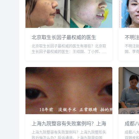
北京取生长因子最权威的医生
不明
北京取生长因子最权威的医生有哪些？北京取
不明注
生长因子最权威的医生：王绍国、丁小邦、李
国、李
奇军、郭鑫、乔爱军等，哪个医生技术和反馈
军、候
比较好呢？添加微信号：wuyoubianmei或者
比较好呢
直接拨打400-616-676...
直接拨打40
上海九院整容有失败案例吗？上海
成都
九院整形失败后悔怎么办？投诉通
长做
上海九院整容有失败案例吗？上海九院整形失
成都八
道
败后悔怎么办？投诉通道。上海九院是中国南
双眼皮