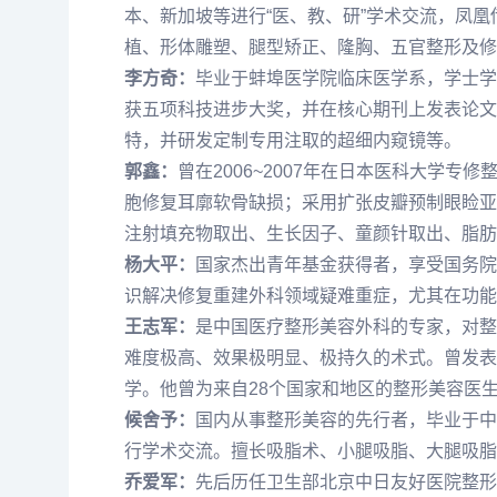
本、新加坡等进行“医、教、研”学术交流，凤
植、形体雕塑、腿型矫正、隆胸、五官整形及修
李方奇：
毕业于蚌埠医学院临床医学系，学士学
获五项科技进步大奖，并在核心期刊上发表论文
特，并研发定制专用注取的超细内窥镜等。
郭鑫：
曾在2006~2007年在日本医科大学
胞修复耳廓软骨缺损；采用扩张皮瓣预制眼睑亚
注射填充物取出、生长因子、童颜针取出、脂肪
杨大平：
国家杰出青年基金获得者，享受国务院
识解决修复重建外科领域疑难重症，尤其在功能
王志军：
是中国医疗整形美容外科的专家，对整
难度极高、效果极明显、极持久的术式。曾发表
学。他曾为来自28个国家和地区的整形美容医生
候舍予：
国内从事整形美容的先行者，毕业于中
行学术交流。擅长吸脂术、小腿吸脂、大腿吸脂
乔爱军：
先后历任卫生部北京中日友好医院整形