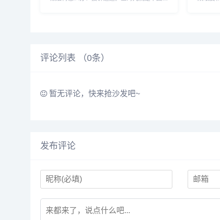
方最知名的公立三甲整形专科医院。当然是很
和咨询可
多求美者的整容首选圣地。那么如果整形选择
直接拨打
上海九院整形美容外科是否就真的万无一失
和案例。.
了...
评论列表 （
0
条）
暂无评论，快来抢沙发吧~
发布评论