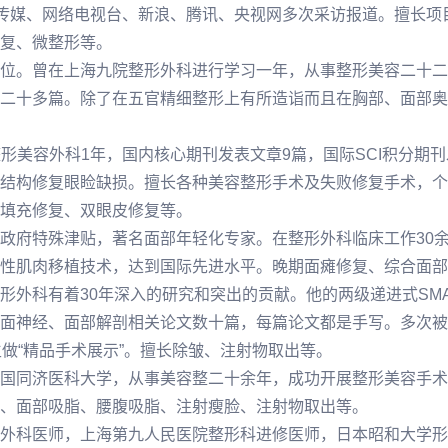
凰传媒、网络电视台、新浪、腾讯、央视网多次采访报道。擅长
复、微整形等。
位。曾在上海九院整形外科进行学习一年，从事整形美容二十二
二十多篇。除了在五官精细整形上有所造诣而且在胸部、面部奥
专修整形美容外科1年，国内核心期刊发表文章9篇，国际SCI积分
结构修复眼睑缺损。擅长各种美容整形手术及失败修复手术，个
填充修复、双眼皮修复等。
政府特殊津贴，著名面部年轻化专家。在整形外科临床工作30
性肌肉移植技术，达到国际先进水平。晚期面瘫修复、综合面部
形外科有着30年深入的研究和突出的贡献。他的两级递进式SM
面神经、面部解剖相关论文数十篇，每篇论文都是手写。多次被
做“精品手术展示”。擅长除皱、注射物取出等。
国同济医科大学，从事美容整二十余年，成功开展整形美容手术
、面部吸脂、腰腹吸脂、注射瘦脸、注射物取出等。
外科医师，上海第九人民医院整形科进修医师，日本昭和大学形