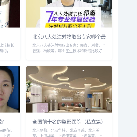
北京八大处注射物取出专家哪个最
好
比较擅长
北京八大处注射物取出专家：郭鑫、刘暾、辛
预约，添
敏强、杨欣等。哪个医生技术和反馈比较好
打400-
呢？添加微信号：wuyoubianmei或者直接拨
...
打400-616-6769，了解医生更多口碑和案
例。...
好
全国前十名的整形医院（私立篇）
民医院、
北京丽都、北京华韩、 北京圣慈、北京美
、上海艺
莱、上海华美、上海伊莱美、上海美莱、上海