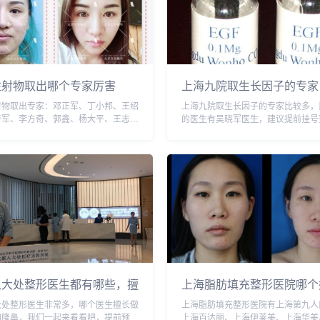
注射物取出哪个专家厉害
上海九院取生长因子的专家
射物取出专家：邓正军、丁小邦、王绍
上海九院取生长因子的专家比较多，
奇军、李方奇、郭鑫、杨大平、王志
的医生有吴晓军医生，建议提前挂号
舍予、乔爱军等，哪个医生技术和反馈
加微信号：wuyoubianmei或者直接拨
？添加微信号：wuyoubianmei或者
616-6769，了解更多医生口碑和案例。
0-616-6769...
八大处整形医生都有哪些，擅
上海脂肪填充整形医院哪个
什么项目？
大处整形医生非常多，哪个医生擅长做
上海脂肪填充整形医院有上海第九人
和隆鼻，我们一起来看看吧，提前预约
上海百达丽、上海伊莱美、上海华美