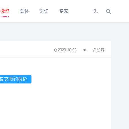
微整
美体
常识
专家
2020-10-05
访客