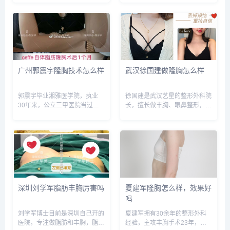
建议实地面诊和对比，选择医生
选择医生需谨慎，预约或咨询添
需谨慎，预约或咨询添加微信
加微信号：wuyoubianmei或者
号：wuyoubianmei，查询更多
直接拨打400-616-6769，查询
医生口碑和案例。...
更多医生口碑和...
广州郭震宇隆胸技术怎么样
武汉徐国建做隆胸怎么样
郭震宇毕业湘雅医学院，执业
徐国建是武汉艺星的整形外科院
30年来，公立三甲医院当过整
长，擅长做丰胸、眼鼻整形，案
形科主任，民营整形医院当过院
例比较多，术后反馈好，预约或
长，如今是广州联合丽格股东院
咨询添加微信号：
长，擅长做隆胸，案例很多，技
wuyoubianmei或者直接拨打
术反馈很好，预约或咨询添加微
400-616-6769，查询更多医生
信号：wuyoubianmei或者...
口碑和案例。...
深圳刘学军脂肪丰胸厉害吗
夏建军隆胸怎么样，效果好
吗
刘学军博士目前是深圳自己开的
夏建军拥有30余年的整形外科
医院，专注做脂肪和丰胸，脂肪
经验，主攻丰胸手术23年，副