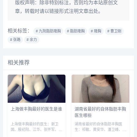
版权声明：
除非特别标注，否则均为本站原创文
章，转载时请以链接形式注明文章出处。
相关标签：
# 九院脂肪隆胸
# 脂肪隆胸
# 隆胸
# 曹卫刚
# 张路
# 余力
相关推荐
上海做丰胸最好的医生是谁
湖南省最好的自体脂肪丰胸
医生哪些
上海做丰胸最好的医生：谢卫
湖南省最好的自体脂肪丰胸医
国、殷初阳、江华、张怀军、徐
生：祁敏、黄安华、潘卫峰、杨
华、彭才学、许黎平、汪灏等，
兴华等，建议实地面诊和对比，