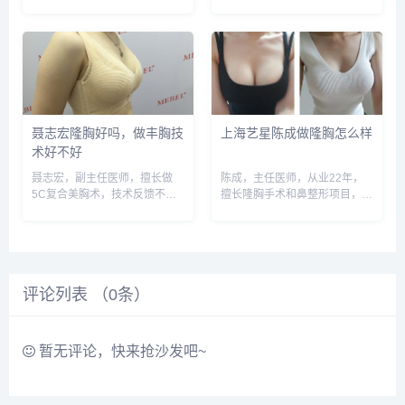
丰胸和假体丰胸都比较厉害，被
主任医生职称，荣获国家实用新
顾客亲切称为美胸之父，术后效
型专利认证，全国各地的美胸求
果不错，案例也很多，预约或咨
美者慕名为他而来，只为体验他
询添加微信号：wuyoubianmei
精湛的美胸技术。预约或咨询添
或者直接拨打400-6...
加微信号：wuyoubianme...
聂志宏隆胸好吗，做丰胸技
上海艺星陈成做隆胸怎么样
术好不好
聂志宏，副主任医师，擅长做
陈成，主任医师，从业22年，
5C复合美胸术，技术反馈不
擅长隆胸手术和鼻整形项目，术
错，获奖很多次，预约或咨询添
后反馈很好，预约或咨询添加微
加微信号：wuyoubianmei或者
信号：wuyoubianmei或者直接
直接拨打400-616-6769，查询
拨打400-616-6769，查询更多
更多医生口碑和案例。...
医生口碑和案例。...
评论列表 （
0
条）
暂无评论，快来抢沙发吧~