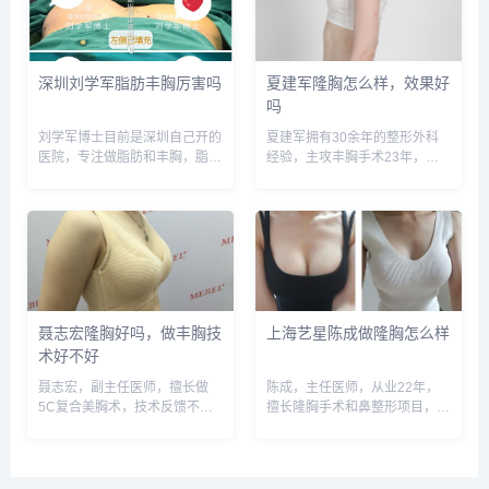
信号：wuyoubianmei或者...
口碑和案例。...
深圳刘学军脂肪丰胸厉害吗
夏建军隆胸怎么样，效果好
吗
刘学军博士目前是深圳自己开的
夏建军拥有30余年的整形外科
医院，专注做脂肪和丰胸，脂肪
经验，主攻丰胸手术23年，副
丰胸和假体丰胸都比较厉害，被
主任医生职称，荣获国家实用新
顾客亲切称为美胸之父，术后效
型专利认证，全国各地的美胸求
果不错，案例也很多，预约或咨
美者慕名为他而来，只为体验他
询添加微信号：wuyoubianmei
精湛的美胸技术。预约或咨询添
或者直接拨打400-6...
加微信号：wuyoubianme...
聂志宏隆胸好吗，做丰胸技
上海艺星陈成做隆胸怎么样
术好不好
聂志宏，副主任医师，擅长做
陈成，主任医师，从业22年，
5C复合美胸术，技术反馈不
擅长隆胸手术和鼻整形项目，术
错，获奖很多次，预约或咨询添
后反馈很好，预约或咨询添加微
加微信号：wuyoubianmei或者
信号：wuyoubianmei或者直接
直接拨打400-616-6769，查询
拨打400-616-6769，查询更多
更多医生口碑和案例。...
医生口碑和案例。...