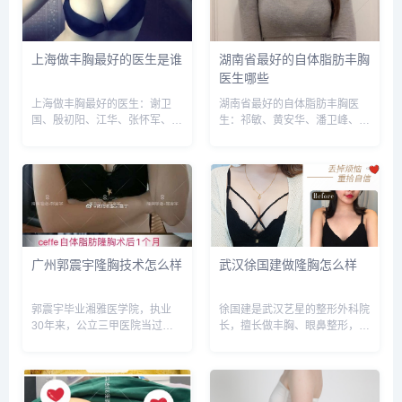
上海做丰胸最好的医生是谁
湖南省最好的自体脂肪丰胸
医生哪些
上海做丰胸最好的医生：谢卫
湖南省最好的自体脂肪丰胸医
国、殷初阳、江华、张怀军、徐
生：祁敏、黄安华、潘卫峰、杨
华、彭才学、许黎平、汪灏等，
兴华等，建议实地面诊和对比，
建议实地面诊和对比，选择医生
选择医生需谨慎，预约或咨询添
需谨慎，预约或咨询添加微信
加微信号：wuyoubianmei或者
号：wuyoubianmei，查询更多
直接拨打400-616-6769，查询
医生口碑和案例。...
更多医生口碑和...
广州郭震宇隆胸技术怎么样
武汉徐国建做隆胸怎么样
郭震宇毕业湘雅医学院，执业
徐国建是武汉艺星的整形外科院
30年来，公立三甲医院当过整
长，擅长做丰胸、眼鼻整形，案
形科主任，民营整形医院当过院
例比较多，术后反馈好，预约或
长，如今是广州联合丽格股东院
咨询添加微信号：
长，擅长做隆胸，案例很多，技
wuyoubianmei或者直接拨打
术反馈很好，预约或咨询添加微
400-616-6769，查询更多医生