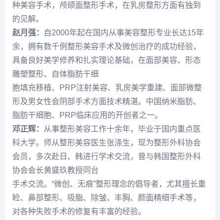
种美容手术，颅颌面整形手术，在乳房整形方面有独到
的见解。
赵月强：
自2000年起在国内从事美容整形专业长达15年
余，拥有数千例整形美容手术及微创治疗的成功经验，
具备良好美学修养和扎实理论基础，在面部美容、形态
雕塑整形、自体脂肪干细
胞填充移植、PRP注射美容、乳房美学重建、面部微整
形及男女性会阴部手术方面技术精湛。中国纳米脂肪、
脂肪干细胞、PRP临床应用的开创者之一。
邓正辉：
从事整形美容工作十余年，毕业于国内重点医
科大学。师从整形美容医生张涤生，现为整形外科协会
会员，多次赴日、韩进行学术交流，曾与韩国整形外科
协会会长黄盛玖教授同台
手术交流。“微创、无痕”整形理念的倡导者，尤其擅长重
睑、鼻部整形、吸脂、除皱、丰胸、颜面精细手术等，
对各种失败手术的修复有丰富的经验。