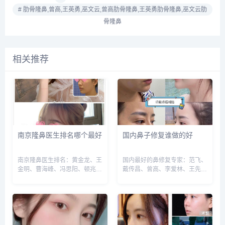
# 肋骨隆鼻,曾高,王英勇,巫文云,曾高肋骨隆鼻,王英勇肋骨隆鼻,巫文云肋
骨隆鼻
相关推荐
南京隆鼻医生排名哪个最好
国内鼻子修复谁做的好
南京隆鼻医生排名：黄金龙、王
国内最好的鼻修复专家：范飞、
金明、曹海峰、冯思阳、顿兆、
戴传昌、曾高、李爱林、王先
赵其中、郭文煜等，建议实地面
成、牛勇敢等，建议实地面诊和
诊和对比，选择医生需谨慎，预
对比，选择医生需谨慎，预约或
约或咨询添加微信号：
咨询添加微信号：
wuyoubianmei，查询更多医生
wuyoubianmei，查询更多医生
口碑和案例。...
口碑和案例。...