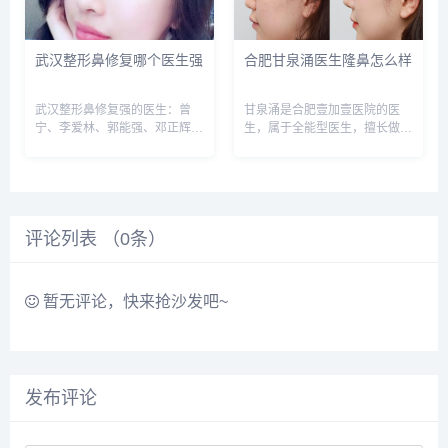
武汉整形鼻修复哪个医生强
合肥甘泉涌医生隆鼻怎么样
武汉整形鼻修复强的医生：曾
甘泉涌是合肥壹加壹医院的医
宁、李爱林、郭能强、邓正辉、
生，属于全能型医生，擅长做眼
徐建国等，建议实地面诊和对
鼻、乳房整形等，眼鼻做的最
比，鼻修复还是需要谨慎选择医
多，技术和经验比较成熟，预约
生，预约或咨询添加微信号：
或咨询添加微信号：
wuyoubianmei或者直接拨打
wuyoubianmei或者直接拨打
400-616-6769，查询...
400-616-6769，查询更多医
评论列表 （
0
条）
生...
暂无评论，快来抢沙发吧~
发布评论