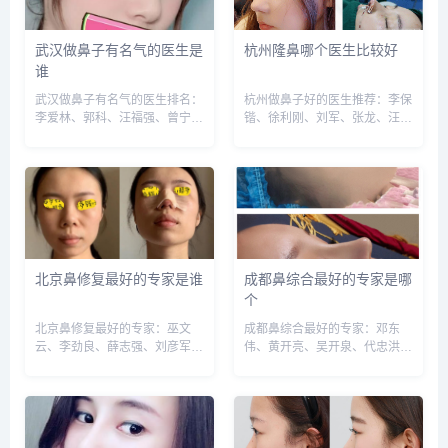
武汉做鼻子有名气的医生是
杭州隆鼻哪个医生比较好
谁
武汉做鼻子有名气的医生排名：
杭州做鼻子好的医生推荐：李保
李爱林、郭科、汪福强、曾宁、
锴、徐利刚、刘军、张龙、汪云
邓斐、付荣峰、聂祝锋等，建议
峰、胡斌、刘中策、唐红伟、付
实地面诊和对比，选择医生需谨
德刚等，建议实地面诊和对比，
慎，预约或咨询添加微信号：
选择医生需谨慎，预约或咨询添
wuyoubianmei，查询更多医生
加微信号：wuyoubianmei，查
口碑和案例。...
询更多医生口碑和案例。...
北京鼻修复最好的专家是谁
成都鼻综合最好的专家是哪
个
北京鼻修复最好的专家：巫文
成都鼻综合最好的专家：邓东
云、李劲良、薛志强、刘彦军、
伟、黄开亮、吴开泉、代忠洪、
曾高等，建议实地面诊和对比，
陈倩、廖连平、谢常礼、李从
选择医生需谨慎，预约或咨询添
从、徐鹏等，建议实地面诊和对
加微信号：wuyoubianmei或者
比，选择医生需谨慎，预约或咨
直接拨打400-616-6769，查询
询添加微信号：wuyoubianmei
更多医生口碑和...
或者直接拨打400-616...