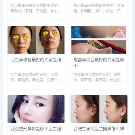
武汉做鼻子有名气的医生排名：
杭州做鼻子好的医生推荐：李保
李爱林、郭科、汪福强、曾宁、
锴、徐利刚、刘军、张龙、汪云
邓斐、付荣峰、聂祝锋等，建议
峰、胡斌、刘中策、唐红伟、付
实地面诊和对比，选择医生需谨
德刚等，建议实地面诊和对比，
慎，预约或咨询添加微信号：
选择医生需谨慎，预约或咨询添
wuyoubianmei，查询更多医生
加微信号：wuyoubianmei，查
口碑和案例。...
询更多医生口碑和案例。...
北京鼻修复最好的专家是谁
成都鼻综合最好的专家是哪
个
北京鼻修复最好的专家：巫文
成都鼻综合最好的专家：邓东
云、李劲良、薛志强、刘彦军、
伟、黄开亮、吴开泉、代忠洪、
曾高等，建议实地面诊和对比，
陈倩、廖连平、谢常礼、李从
选择医生需谨慎，预约或咨询添
从、徐鹏等，建议实地面诊和对
加微信号：wuyoubianmei或者
比，选择医生需谨慎，预约或咨
直接拨打400-616-6769，查询
询添加微信号：wuyoubianmei
更多医生口碑和...
或者直接拨打400-616...
武汉整形鼻修复哪个医生强
合肥甘泉涌医生隆鼻怎么样