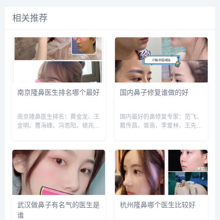
相关推荐
南京隆鼻医生排名哪个最好
国内鼻子修复谁做的好
南京隆鼻医生排名：黄金龙、王
国内最好的鼻修复专家：范飞、
金明、曹海峰、冯思阳、顿兆、
戴传昌、曾高、李爱林、王先
赵其中、郭文煜等，建议实地面
成、牛勇敢等，建议实地面诊和
诊和对比，选择医生需谨慎，预
对比，选择医生需谨慎，预约或
约或咨询添加微信号：
咨询添加微信号：
wuyoubianmei，查询更多医生
wuyoubianmei，查询更多医生
口碑和案例。...
口碑和案例。...
武汉做鼻子有名气的医生是
杭州隆鼻哪个医生比较好
谁