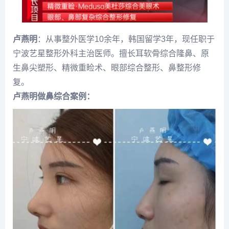
卢燕明
：从事整外医学10余年，韩国留学3年，现任职于
宁波艺星整形外科主治医师。擅长耳软骨综合隆鼻、原
生鼻尖塑形、精微重睑术、眼部综合整形、鼻整形修
复。
卢燕明做鼻综合案例：