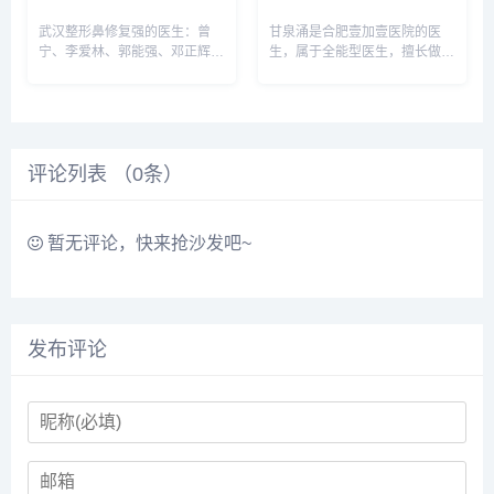
武汉整形鼻修复强的医生：曾
甘泉涌是合肥壹加壹医院的医
宁、李爱林、郭能强、邓正辉、
生，属于全能型医生，擅长做眼
徐建国等，建议实地面诊和对
鼻、乳房整形等，眼鼻做的最
比，鼻修复还是需要谨慎选择医
多，技术和经验比较成熟，预约
生，预约或咨询添加微信号：
或咨询添加微信号：
wuyoubianmei或者直接拨打
wuyoubianmei或者直接拨打
400-616-6769，查询...
400-616-6769，查询更多医
评论列表 （
0
条）
生...
暂无评论，快来抢沙发吧~
发布评论