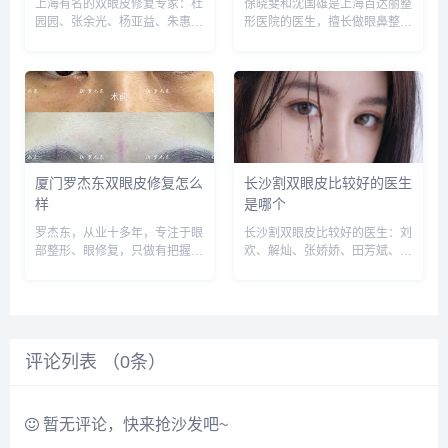
上海有名的双眼皮修复专家：杜
徐晓斐和沈国雄是上海百达丽整
园园、张余光、杨亚益、朱惠
形医院的医生，擅长做眼鼻整形
敏、沈国雄、邢新等，建议实地
和修复，术后反馈口碑不错，建
面诊和对比，选择医生需谨慎，
议实地面诊和对比，预约或咨询
预约或咨询添加微信号：
添加微信号：wuyoubianmei或
wuyoubianmei或者直接拨打
者直接拨打400-616-6769，查
400-616-6769，查询更...
询更多医生口...
厦门罗杰东双眼皮修复怎么
长沙割双眼皮比较好的医生
样
是哪个
罗杰东，从业十多年，专注于眼
长沙割双眼皮比较好的医生：刘
部整形、眼修复，只做有把握的
欢、解灿、张娇娇、田芳斌、余
事。做的初眼和上睑下垂较多，
国胜等，建议实地面诊和对比，
眼修复也有做，高难度的眼修复
预约或咨询添加微信号：
较少，建议实地面诊对比，医生
wuyoubianmei或者直接拨打
比较有责任心，预约或咨询添加
400-616-6769，查询更多医生
微信号：wuyoubianmei...
口碑和案例。...
评论列表 （
0
条）
暂无评论，快来抢沙发吧~