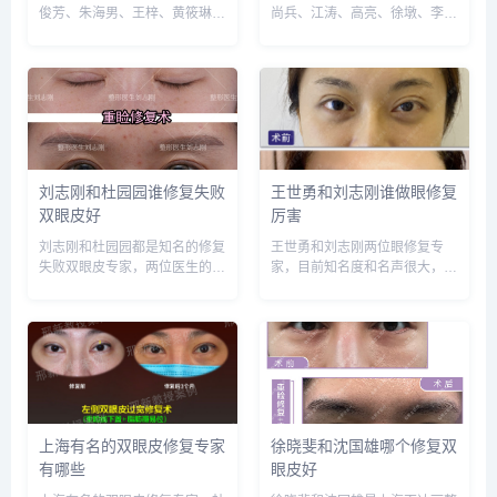
俊芳、朱海男、王梓、黄筱琳、
尚兵、江涛、高亮、徐墩、李
范海燕等，建议实地面诊和对
萍、于晓波、车红昌、何军、潘
比，选择医生需谨慎，预约或咨
红伟、刘辅容等，建议实地面诊
询添加微信号：
和对比，选择医生需谨慎，预约
wuyoubianmei，查询更多医生
或咨询添加微信号：
口碑和案例。...
wuyoubianmei，查询更多医生
口碑和...
刘志刚和杜园园谁修复失败
王世勇和刘志刚谁做眼修复
双眼皮好
厉害
刘志刚和杜园园都是知名的修复
王世勇和刘志刚两位眼修复专
失败双眼皮专家，两位医生的案
家，目前知名度和名声很大，比
例也非常多，收费差不多，大概
较难预约些，两个医生技术相比
在3-4万，论技术的话，杜园园
的话，刘志刚的技术恢复快些，
的能力更胜一筹，建议实地面诊
最大可能保护原有组织和血管，
和对比，选择需谨慎，预约或咨
选择医生需谨慎，预约或咨询添
询添加微信号：wuyoubia...
加微信号：wuyoubianmei...
上海有名的双眼皮修复专家
徐晓斐和沈国雄哪个修复双
有哪些
眼皮好