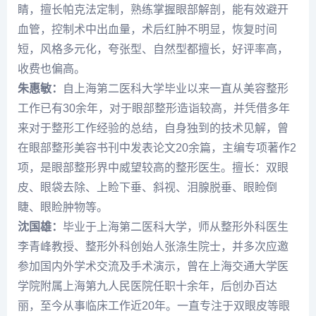
睛，擅长帕克法定制，熟练掌握眼部解剖，能有效避开
血管，控制术中出血量，术后红肿不明显，恢复时间
短，风格多元化，夸张型、自然型都擅长，好评率高，
收费也偏高。
朱惠敏：
自上海第二医科大学毕业以来一直从美容整形
工作已有30余年，对于眼部整形造诣较高，并凭借多年
来对于整形工作经验的总结，自身独到的技术见解，曾
在眼部整形美容书刊中发表论文20余篇，主编专项著作2
项，是眼部整形界中威望较高的整形医生。擅长：双眼
皮、眼袋去除、上睑下垂、斜视、泪腺脱垂、眼睑倒
睫、眼睑肿物等。
沈国雄：
毕业于上海第二医科大学，师从整形外科医生
李青峰教授、整形外科创始人张涤生院士，并多次应邀
参加国内外学术交流及手术演示，曾在上海交通大学医
学院附属上海第九人民医院任职十余年，后创办百达
丽，至今从事临床工作近20年。一直专注于双眼皮等眼