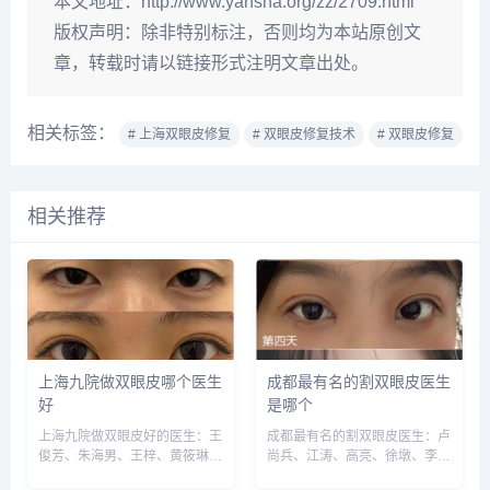
本文地址：
http://www.yansha.org/zz/2709.html
版权声明：
除非特别标注，否则均为本站原创文
章，转载时请以链接形式注明文章出处。
相关标签：
# 上海双眼皮修复
# 双眼皮修复技术
# 双眼皮修复
相关推荐
上海九院做双眼皮哪个医生
成都最有名的割双眼皮医生
好
是哪个
上海九院做双眼皮好的医生：王
成都最有名的割双眼皮医生：卢
俊芳、朱海男、王梓、黄筱琳、
尚兵、江涛、高亮、徐墩、李
范海燕等，建议实地面诊和对
萍、于晓波、车红昌、何军、潘