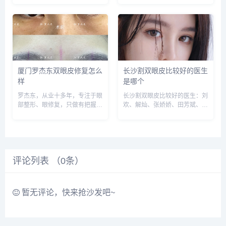
面诊和对比，选择医生需谨慎，
议实地面诊和对比，预约或咨询
预约或咨询添加微信号：
添加微信号：wuyoubianmei或
wuyoubianmei或者直接拨打
者直接拨打400-616-6769，查
400-616-6769，查询更...
询更多医生口...
厦门罗杰东双眼皮修复怎么
长沙割双眼皮比较好的医生
样
是哪个
罗杰东，从业十多年，专注于眼
长沙割双眼皮比较好的医生：刘
部整形、眼修复，只做有把握的
欢、解灿、张娇娇、田芳斌、余
事。做的初眼和上睑下垂较多，
国胜等，建议实地面诊和对比，
眼修复也有做，高难度的眼修复
预约或咨询添加微信号：
较少，建议实地面诊对比，医生
wuyoubianmei或者直接拨打
比较有责任心，预约或咨询添加
400-616-6769，查询更多医生
微信号：wuyoubianmei...
口碑和案例。...
评论列表 （
0
条）
暂无评论，快来抢沙发吧~