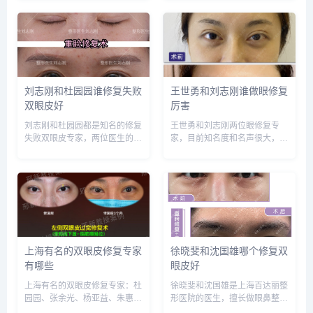
比，选择医生需谨慎，预约或咨
红伟、刘辅容等，建议实地面诊
询添加微信号：
和对比，选择医生需谨慎，预约
wuyoubianmei，查询更多医生
或咨询添加微信号：
口碑和案例。...
wuyoubianmei，查询更多医生
口碑和...
刘志刚和杜园园谁修复失败
王世勇和刘志刚谁做眼修复
双眼皮好
厉害
刘志刚和杜园园都是知名的修复
王世勇和刘志刚两位眼修复专
失败双眼皮专家，两位医生的案
家，目前知名度和名声很大，比
例也非常多，收费差不多，大概
较难预约些，两个医生技术相比
在3-4万，论技术的话，杜园园
的话，刘志刚的技术恢复快些，
的能力更胜一筹，建议实地面诊
最大可能保护原有组织和血管，
和对比，选择需谨慎，预约或咨
选择医生需谨慎，预约或咨询添
询添加微信号：wuyoubia...
加微信号：wuyoubianmei...
上海有名的双眼皮修复专家
徐晓斐和沈国雄哪个修复双
有哪些
眼皮好
上海有名的双眼皮修复专家：杜
徐晓斐和沈国雄是上海百达丽整
园园、张余光、杨亚益、朱惠
形医院的医生，擅长做眼鼻整形
敏、沈国雄、邢新等，建议实地
和修复，术后反馈口碑不错，建