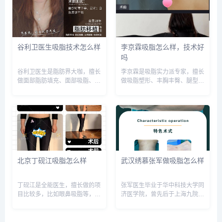
号：wuyoubianmei或者直接拨
号：wuyoubianmei或者直接拨
打400-616-6...
打400-616-676...
谷利卫医生吸脂技术怎么样
李京霖吸脂怎么样，技术好
吗
谷利卫医生是脂肪界大咖，擅长
李京霖是吸脂实力派专家，擅长
做面部脂肪填充、面部吸脂、脂
做吸脂塑形、丰胸丰臀、腿型矫
肪丰胸、体型雕塑等，审美和技
正等，预约或咨询添加微信号：
术反馈不错，预约或咨询添加微
wuyoubianmei或者直接拨打
信号：wuyoubianmei或者直接
400-616-6769，查询更多医生
拨打400-616-6769，查询更多
口碑和案例。...
医生口碑和案...
北京丁砚江吸脂怎么样
武汉绣慕张军做吸脂怎么样
丁砚江是全能医生，擅长做的项
张军医生毕业于华中科技大学同
目比较多，比如眼鼻吸脂等，尤
济医学院，曾先后于上海九院和
其擅长做吸脂塑形和脂肪填充，
武汉协和医院进修，19年执业
算是脂肪移植达人，预约或咨询
生涯中，张医生深耕于脂肪领
添加微信号：wuyoubianmei或
域，成功的脂肪塑形手术万余