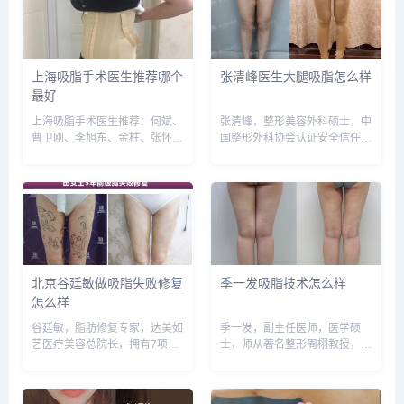
上海吸脂手术医生推荐哪个
张清峰医生大腿吸脂怎么样
最好
上海吸脂手术医生推荐：何斌、
张清峰，整形美容外科硕士，中
曹卫刚、李旭东、金柱、张怀
国整形外科协会认证安全信任医
军、刘李娜等，建议实地面诊和
生，专注于形体脂肪雕塑，南加
对比，选择医生需谨慎，预约或
国际医疗美容形体脂肪雕塑中心
咨询添加微信号：
主任。预约或咨询添加微信号：
wuyoubianmei，查询更多医生
wuyoubianmei或者直接拨打
口碑和案例。...
400-616-6769...
北京谷廷敏做吸脂失败修复
季一发吸脂技术怎么样
怎么样
谷廷敏，脂肪修复专家，达美如
季一发，副主任医师，医学硕
艺医疗美容总院长，拥有7项发
士，师从著名整形周栩教授，从
明专利，10部整形著作，80年
事整形外科18年，精于面部年
代北医博士，中国整形行业影响
轻化体型雕塑，术后反馈很好，
力的人物。预约或咨询添加微信
技术不错，预约或咨询添加微信