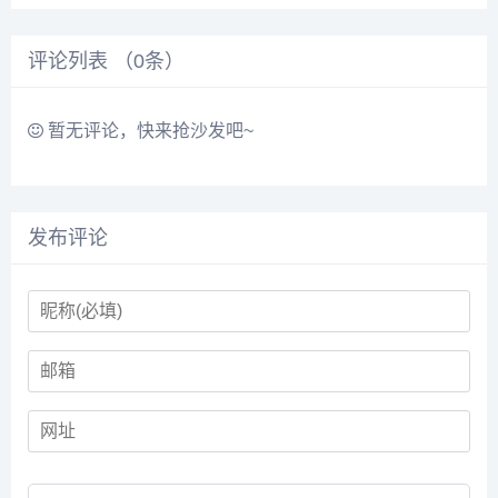
者直接拨打400-616-6769，查
例，业内都称他是脂肪失败手术
询更多医生口...
修复的终结者。预约或咨询添加
评论列表 （
0
条）
微信号：...
暂无评论，快来抢沙发吧~
发布评论