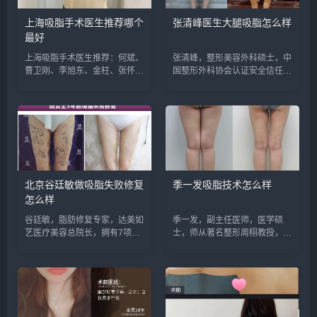
上海吸脂手术医生推荐哪个
张清峰医生大腿吸脂怎么样
最好
上海吸脂手术医生推荐：何斌、
张清峰，整形美容外科硕士，中
曹卫刚、李旭东、金柱、张怀
国整形外科协会认证安全信任医
军、刘李娜等，建议实地面诊和
生，专注于形体脂肪雕塑，南加
对比，选择医生需谨慎，预约或
国际医疗美容形体脂肪雕塑中心
咨询添加微信号：
主任。预约或咨询添加微信号：
wuyoubianmei，查询更多医生
wuyoubianmei或者直接拨打
口碑和案例。...
400-616-6769...
北京谷廷敏做吸脂失败修复
季一发吸脂技术怎么样
怎么样
谷廷敏，脂肪修复专家，达美如
季一发，副主任医师，医学硕
艺医疗美容总院长，拥有7项发
士，师从著名整形周栩教授，从
明专利，10部整形著作，80年
事整形外科18年，精于面部年
代北医博士，中国整形行业影响
轻化体型雕塑，术后反馈很好，
力的人物。预约或咨询添加微信
技术不错，预约或咨询添加微信
号：wuyoubianmei或者直接拨
号：wuyoubianmei或者直接拨
打400-616-6...
打400-616-676...