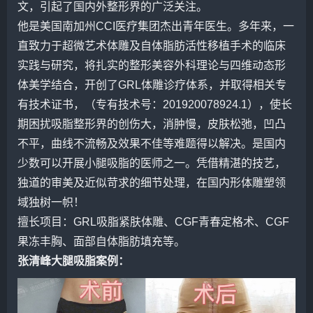
文，引起了国内外整形界的广泛关注。
他是美国南加州CCI医疗集团杰出青年医生。多年来，一
直致力于超微艺术体雕及自体脂肪活性移植手术的临床
实践与研究，将扎实的整形美容外科理论与四维动态形
体美学结合，开创了GRL体雕诊疗体系，并取得相关专
有技术证书，（专有技术号：201920078924.1），使长
期困扰吸脂整形界的创伤大，消肿慢，皮肤松弛，凹凸
不平，曲线不流畅及效果不佳等难题得以解决。是国内
少数可以开展小腿吸脂的医师之一。凭借精湛的技艺，
独道的审美及近似苛求的细节处理，在国内形体雕塑领
域独树一帜！
擅长项目：GRL吸脂紧肤体雕、CGF青春定格术、CGF
果冻丰胸、面部自体脂肪填充等。
张清峰大腿吸脂案例：