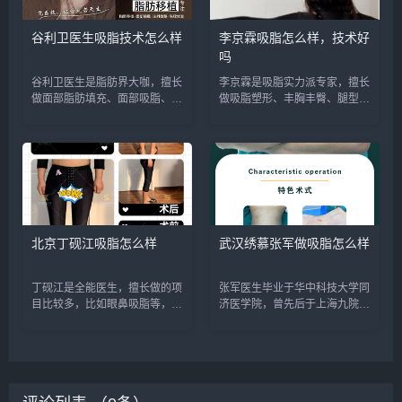
谷利卫医生吸脂技术怎么样
李京霖吸脂怎么样，技术好
吗
谷利卫医生是脂肪界大咖，擅长
李京霖是吸脂实力派专家，擅长
做面部脂肪填充、面部吸脂、脂
做吸脂塑形、丰胸丰臀、腿型矫
肪丰胸、体型雕塑等，审美和技
正等，预约或咨询添加微信号：
术反馈不错，预约或咨询添加微
wuyoubianmei或者直接拨打
信号：wuyoubianmei或者直接
400-616-6769，查询更多医生
拨打400-616-6769，查询更多
口碑和案例。...
医生口碑和案...
北京丁砚江吸脂怎么样
武汉绣慕张军做吸脂怎么样
丁砚江是全能医生，擅长做的项
张军医生毕业于华中科技大学同
目比较多，比如眼鼻吸脂等，尤
济医学院，曾先后于上海九院和
其擅长做吸脂塑形和脂肪填充，
武汉协和医院进修，19年执业
算是脂肪移植达人，预约或咨询
生涯中，张医生深耕于脂肪领
添加微信号：wuyoubianmei或
域，成功的脂肪塑形手术万余
者直接拨打400-616-6769，查
例，业内都称他是脂肪失败手术
询更多医生口...
修复的终结者。预约或咨询添加
微信号：...