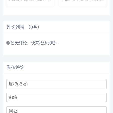
其擅长做吸脂塑形和脂肪填充，
武汉协和医院进修，19年执业
算是脂肪移植达人，预约或咨询
生涯中，张医生深耕于脂肪领
添加微信号：wuyoubianmei或
域，成功的脂肪塑形手术万余
者直接拨打400-616-6769，查
例，业内都称他是脂肪失败手术
询更多医生口...
修复的终结者。预约或咨询添加
评论列表 （
0
条）
微信号：...
暂无评论，快来抢沙发吧~
发布评论