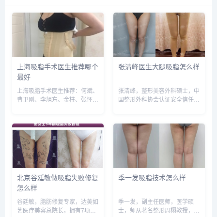
上海吸脂手术医生推荐哪个
张清峰医生大腿吸脂怎么样
最好
上海吸脂手术医生推荐：何斌、
张清峰，整形美容外科硕士，中
曹卫刚、李旭东、金柱、张怀
国整形外科协会认证安全信任医
军、刘李娜等，建议实地面诊和
生，专注于形体脂肪雕塑，南加
对比，选择医生需谨慎，预约或
国际医疗美容形体脂肪雕塑中心
咨询添加微信号：
主任。预约或咨询添加微信号：
wuyoubianmei，查询更多医生
wuyoubianmei或者直接拨打
口碑和案例。...
400-616-6769...
北京谷廷敏做吸脂失败修复
季一发吸脂技术怎么样
怎么样
谷廷敏，脂肪修复专家，达美如
季一发，副主任医师，医学硕
艺医疗美容总院长，拥有7项发
士，师从著名整形周栩教授，从