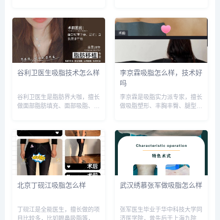
明专利，10部整形著作，80年
事整形外科18年，精于面部年
代北医博士，中国整形行业影响
轻化体型雕塑，术后反馈很好，
力的人物。预约或咨询添加微信
技术不错，预约或咨询添加微信
号：wuyoubianmei或者直接拨
号：wuyoubianmei或者直接拨
打400-616-6...
打400-616-676...
谷利卫医生吸脂技术怎么样
李京霖吸脂怎么样，技术好
吗
谷利卫医生是脂肪界大咖，擅长
李京霖是吸脂实力派专家，擅长
做面部脂肪填充、面部吸脂、脂
做吸脂塑形、丰胸丰臀、腿型矫
肪丰胸、体型雕塑等，审美和技
正等，预约或咨询添加微信号：
术反馈不错，预约或咨询添加微
wuyoubianmei或者直接拨打
信号：wuyoubianmei或者直接
400-616-6769，查询更多医生
拨打400-616-6769，查询更多
口碑和案例。...
医生口碑和案...
北京丁砚江吸脂怎么样
武汉绣慕张军做吸脂怎么样
丁砚江是全能医生，擅长做的项
张军医生毕业于华中科技大学同
目比较多，比如眼鼻吸脂等，尤
济医学院，曾先后于上海九院和