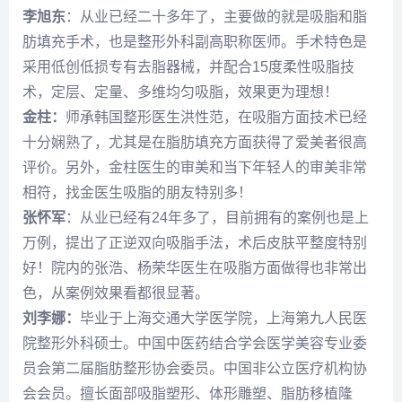
李旭东
：从业已经二十多年了，主要做的就是吸脂和脂
肪填充手术，也是整形外科副高职称医师。手术特色是
采用低创低损专有去脂器械，并配合15度柔性吸脂技
术，定层、定量、多维均匀吸脂，效果更为理想！
金柱：
师承韩国整形医生洪性范，在吸脂方面技术已经
十分娴熟了，尤其是在脂肪填充方面获得了爱美者很高
评价。另外，金柱医生的审美和当下年轻人的审美非常
相符，找金医生吸脂的朋友特别多！
张怀军
：从业已经有24年多了，目前拥有的案例也是上
万例，提出了正逆双向吸脂手法，术后皮肤平整度特别
好！院内的张浩、杨荣华医生在吸脂方面做得也非常出
色，从案例效果看都很显著。
刘李娜：
毕业于上海交通大学医学院，上海第九人民医
院整形外科硕士。中国中医药结合学会医学美容专业委
员会第二届脂肪整形协会委员。中国非公立医疗机构协
会会员。擅长面部吸脂塑形、体形雕塑、脂肪移植隆