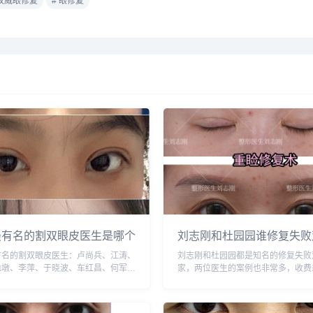
 权威眼修复
# 眼修复
最有名的割双眼皮医生是哪个
刘志刚和杜园园谁修复失败
好
有名的割双眼皮医生：卢尚兵、江涛、
刘志刚和杜园园都是知名的修复失败
徐墩、李萍、于晓波、车红昌、何军、
家，两位医生的案例也非常多，收费
、刘辅容等，建议实地面诊和对比，选
大概在3-4万，论技术的话，杜园园
需谨慎，预约或咨询添加微信号：
胜一筹，建议实地面诊和对比，选择
bianmei，查询更多医生口碑和...
预约或咨询添加微信号：wuyoubia...