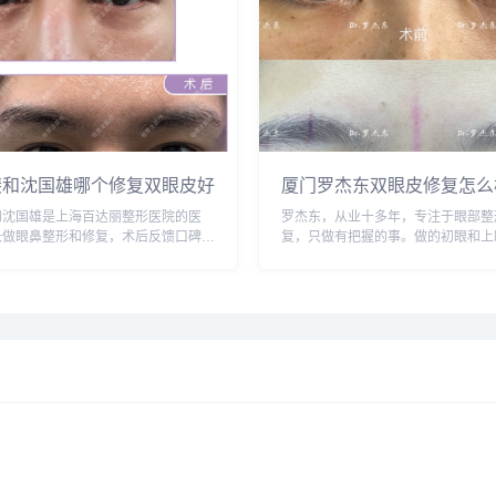
斐和沈国雄哪个修复双眼皮好
厦门罗杰东双眼皮修复怎么
和沈国雄是上海百达丽整形医院的医
罗杰东，从业十多年，专注于眼部整
长做眼鼻整形和修复，术后反馈口碑不
复，只做有把握的事。做的初眼和上
议实地面诊和对比，预约或咨询添加微
多，眼修复也有做，高难度的眼修复
youbianmei或者直接拨打400-616-
议实地面诊对比，医生比较有责任心
查询更多医生口...
咨询添加微信号：wuyoubianmei...