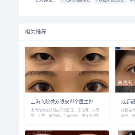
# 北京双眼皮修复
# 权威双眼皮修复
#
相关推荐
上海九院做双眼皮哪个医生好
成都
上海九院做双眼皮好的医生：王俊芳、朱海
成都最
男、王梓、黄筱琳、范海燕等，建议实地面诊
高亮、
和对比，选择医生需谨慎，预约或咨询添加微
潘红伟
信号：wuyoubianmei，查询更多医生口碑和
择医生
案例。...
wuyou