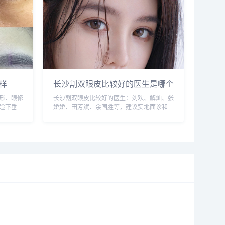
样
长沙割双眼皮比较好的医生是哪个
形、眼修
长沙割双眼皮比较好的医生：刘欢、解灿、张
睑下垂较
娇娇、田芳斌、余国胜等，建议实地面诊和对
较少，建
比，预约或咨询添加微信号：wuyoubianmei
，预约或
或者直接拨打400-616-6769，查询更多医生
口碑和案例。...