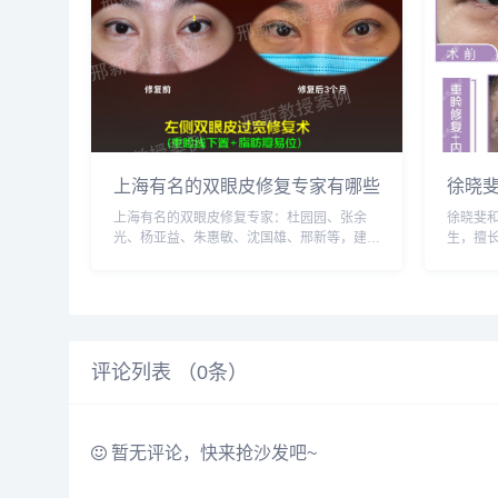
上海有名的双眼皮修复专家有哪些
徐晓
上海有名的双眼皮修复专家：杜园园、张余
徐晓斐
光、杨亚益、朱惠敏、沈国雄、邢新等，建议
生，擅
实地面诊和对比，选择医生需谨慎，预约或咨
错，建
询添加微信号：wuyoubianmei或者直接拨打
信号：wu
400-616-6769，查询更...
6769，
评论列表 （
0
条）
暂无评论，快来抢沙发吧~