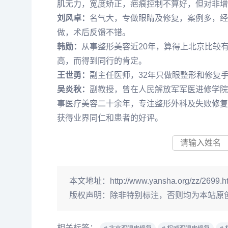
肌无力，宽度矫正，疤痕控制不算好，但对非增
刘风卓：
名气大，专做眼睛及修复，案例多，经
做，术后反馈不错。
韩勋：
从事整形美容近20年，算得上北京比较
高，而得到同行的肯定。
王世勇：
副主任医师，32年只做眼整形和修复
吴炎秋：
副教授，曾在人民解放军军医进修学院
事医疗美容二十余年，专注整形外科及失败修复
获得业界同仁和患者的好评。
本文地址：
http://www.yansha.org/zz/2699.h
版权声明：
除非特别标注，否则均为本站原
相关标签：