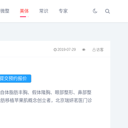
微整
美体
常识
专家
2019-07-29
访客
自体脂肪丰胸、假体隆胸、眼部整形、鼻部整
脂肪移植苹果肌概念创立者，北京瑞妍茗医门诊