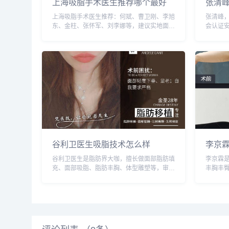
上海吸脂手术医生推荐哪个最好
张清
上海吸脂手术医生推荐：何斌、曹卫刚、李旭
张清峰
东、金柱、张怀军、刘李娜等，建议实地面诊
会认证
和对比，选择医生需谨慎，预约或咨询添加微
南加国
信号：wuyoubianmei，查询更多医生口碑和
约或咨询
案例。...
接拨打400
谷利卫医生吸脂技术怎么样
李京
谷利卫医生是脂肪界大咖，擅长做面部脂肪填
李京霖
充、面部吸脂、脂肪丰胸、体型雕塑等，审美
丰胸丰
和技术反馈不错，预约或咨询添加微信号：
号：wuy
wuyoubianmei或者直接拨打400-616-
6769
6769，查询更多医生口碑和案...