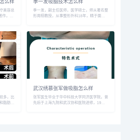
怎么样
季一发吸脂技术怎么样
疗美容总
季一发，副主任医师，医学硕士，师从著名整
著作，80
形周栩教授，从事整形外科18年，精于面部
的人物。
年轻化体型雕塑，术后反馈很好，技术不错，
mei或者
预约或咨询添加微信号：wuyoubianmei或者
直接拨打400-616-676...
武汉绣慕张军做吸脂怎么样
较多，比
张军医生毕业于华中科技大学同济医学院，曾
和脂肪填
先后于上海九院和武汉协和医院进修，19年
添加微信
执业生涯中，张医生深耕于脂肪领域，成功的
616-
脂肪塑形手术万余例，业内都称他是脂肪失败
手术修复的终结者。预约或咨询添加微信
号：...