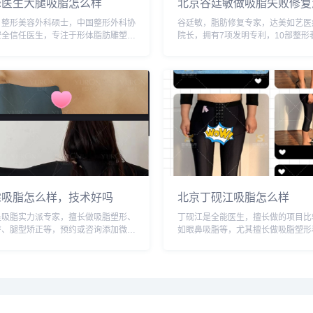
峰医生大腿吸脂怎么样
北京谷廷敏做吸脂失败修复
，整形美容外科硕士，中国整形外科协
谷廷敏，脂肪修复专家，达美如艺医
安全信任医生，专注于形体脂肪雕塑，
院长，拥有7项发明专利，10部整形
际医疗美容形体脂肪雕塑中心主任。预
年代北医博士，中国整形行业影响力
添加微信号：wuyoubianmei或者直
预约或咨询添加微信号：wuyoubian
-616-6769...
直接拨打400-616-6...
霖吸脂怎么样，技术好吗
北京丁砚江吸脂怎么样
是吸脂实力派专家，擅长做吸脂塑形、
丁砚江是全能医生，擅长做的项目比
臀、腿型矫正等，预约或咨询添加微信
如眼鼻吸脂等，尤其擅长做吸脂塑形
oubianmei或者直接拨打400-616-
充，算是脂肪移植达人，预约或咨询
，查询更多医生口碑和案例。...
号：wuyoubianmei或者直接拨打400-
6769，查询更多医生口...