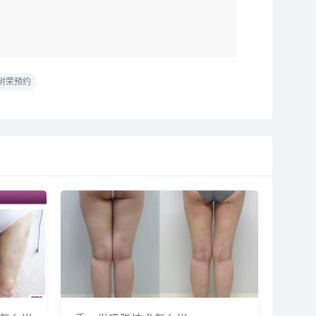
鲁树荣预约